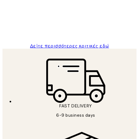
Πελατών
The quality of the posters was excellent
and the package was delivered on time.
1 Απρ
ΠΑΝΑΓΙΩΤΗΣ Κ
Δείτε περισσότερες κριτικές εδώ
FAST DELIVERY
6-9 business days