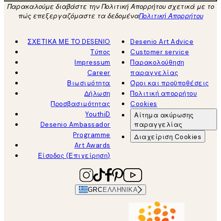
Παρακαλούμε διαβάστε την Πολιτική Απορρήτου σχετικά με το
πώς επεξεργαζόμαστε τα δεδομένα
Πολιτική Απορρήτου
ΣΧΕΤΙΚΑ ΜΕ ΤΟ DESENIO
Desenio Art Advice
Τύπος
Customer service
Impressum
Παρακολούθηση
Career
παραγγελίας
Βιωσιμότητα
Όροι και προϋποθέσεις
Δήλωση
Πολιτική απορρήτου
Προσβασιμότητας
Cookies
YouthiD
Αίτημα ακύρωσης
Desenio Ambassador
παραγγελίας
Programme
Διαχείριση Cookies
Art Awards
Είσοδος (Επιχείρηση)
GRC
ΕΛΛΗΝΙΚΆ