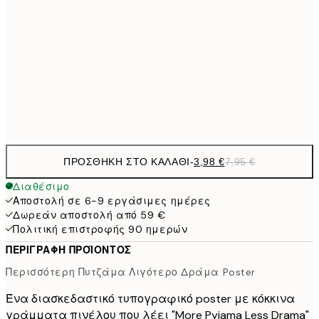
9,
30x40 cm
19,
16,2
50x70 cm
32,
Frame
options
ΠΡΟΣΘΉΚΗ ΣΤΟ ΚΑΛΆΘΙ
-
3,98 €
7,95 €
Διαθέσιμο
Αποστολή σε 6-9 εργάσιμες ημέρες
Δωρεάν αποστολή από 59 €
Πολιτική επιστροφής 90 ημερών
ΠΕΡΙΓΡΑΦΉ ΠΡΟΪΌΝΤΟΣ
Περισσότερη Πυτζάμα Λιγότερο Δράμα Poster
Ένα διασκεδαστικό τυπογραφικό poster με κόκκινα
γράμματα πινέλου που λέει "More Pyjama Less Drama"