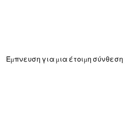
50%*
Good Vibes Typo Poster
Από 6,50 €
13 €
Έμπνευση για μια έτοιμη σύνθεση