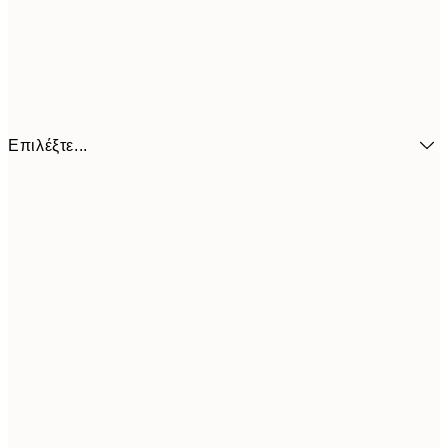
Επιλέξτε...
6,