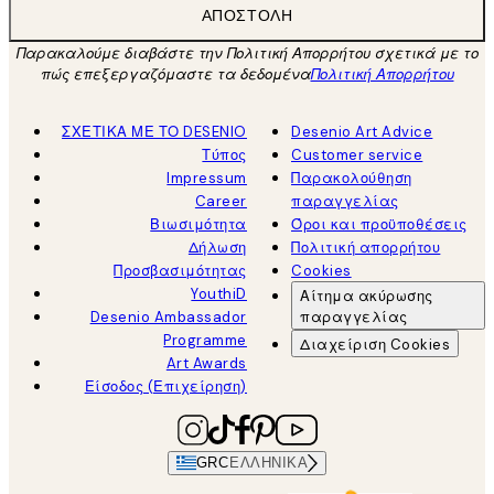
ΑΠΟΣΤΟΛΉ
Παρακαλούμε διαβάστε την Πολιτική Απορρήτου σχετικά με το
πώς επεξεργαζόμαστε τα δεδομένα
Πολιτική Απορρήτου
ΣΧΕΤΙΚΑ ΜΕ ΤΟ DESENIO
Desenio Art Advice
Τύπος
Customer service
Impressum
Παρακολούθηση
Career
παραγγελίας
Βιωσιμότητα
Όροι και προϋποθέσεις
Δήλωση
Πολιτική απορρήτου
Προσβασιμότητας
Cookies
YouthiD
Αίτημα ακύρωσης
Desenio Ambassador
παραγγελίας
Programme
Διαχείριση Cookies
Art Awards
Είσοδος (Επιχείρηση)
GRC
ΕΛΛΗΝΙΚΆ