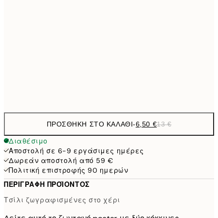
21x30 cm
9,
30x40 cm
19,
16,2
50x70 cm
32,
Frame
options
ΠΡΟΣΘΉΚΗ ΣΤΟ ΚΑΛΆΘΙ
-
6,50 €
13 €
Διαθέσιμο
Αποστολή σε 6-9 εργάσιμες ημέρες
Δωρεάν αποστολή από 59 €
Πολιτική επιστροφής 90 ημερών
ΠΕΡΙΓΡΑΦΉ ΠΡΟΪΌΝΤΟΣ
Τσίλι ζωγραφισμένες στο χέρι