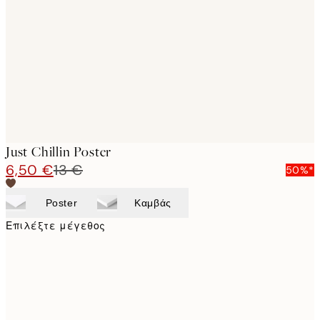
images
Just Chillin Poster
6,50 €
13 €
50%*
Poster
Καμβάς
Επιλέξτε μέγεθος