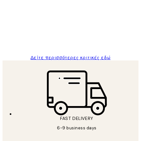
Κριτικές
Πελατών
The quality of the posters was excellent
and the package was delivered on time.
1 Απρ
ΠΑΝΑΓΙΩΤΗΣ Κ
Δείτε περισσότερες κριτικές εδώ
FAST DELIVERY
6-9 business days