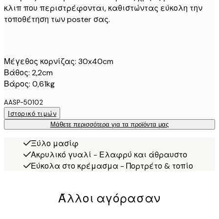
κλιπ που περιστρέφονται, καθιστώντας εύκολη την
τοποθέτηση των poster σας.
Μέγεθος κορνίζας: 30x40cm
Βάθος: 2,2cm
Βάρος: 0,61kg
AASP-50102
Ιστορικό τιμών
Μάθετε περισσότερα για τα προϊόντα μας
Ξύλο μασίφ
Ακρυλικό γυαλί - Ελαφρύ και άθραυστο
Εύκολα στο κρέμασμα - Πορτρέτο & τοπίο
Άλλοι αγόρασαν