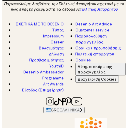
Παρακαλούμε διαβάστε την Πολιτική Απορρήτου σχετικά με το
πώς επεξεργαζόμαστε τα δεδομένα
Πολιτική Απορρήτου
ΣΧΕΤΙΚΑ ΜΕ ΤΟ DESENIO
Desenio Art Advice
Τύπος
Customer service
Impressum
Παρακολούθηση
Career
παραγγελίας
Βιωσιμότητα
Όροι και προϋποθέσεις
Δήλωση
Πολιτική απορρήτου
Προσβασιμότητας
Cookies
YouthiD
Αίτημα ακύρωσης
Desenio Ambassador
παραγγελίας
Programme
Διαχείριση Cookies
Art Awards
Είσοδος (Επιχείρηση)
GRC
ΕΛΛΗΝΙΚΆ