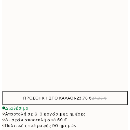
11,0
21x30 cm
23,7
30x40 cm
27,
33,1
40x50 cm
33,1
50x50 cm
38,2
50x70 cm
44,
56,9
70x100 cm
ΠΡΟΣΘΉΚΗ ΣΤΟ ΚΑΛΆΘΙ
-
23,76 €
27,95 €
Διαθέσιμο
Αποστολή σε 6-9 εργάσιμες ημέρες
Δωρεάν αποστολή από 59 €
Πολιτική επιστροφής 90 ημερών