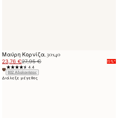
images
Μαύρη Κορνίζα, 30x40
23,76 €
27,95 €
15%*
4.4
802
Αξιολογήσεις
Διάλεξε μέγεθος