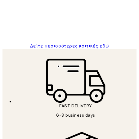
Πελατών
The quality of the posters was excellent
and the package was delivered on time.
1 Απρ
ΠΑΝΑΓΙΩΤΗΣ Κ
Δείτε περισσότερες κριτικές εδώ
FAST DELIVERY
6-9 business days