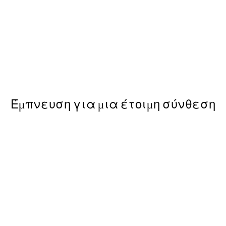
50%*
Botanica Verde Poster
Από 6,50 €
13 €
Έμπνευση για μια έτοιμη σύνθεση