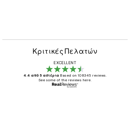
Κριτικές Πελατών
EXCELLENT
4.4 από 5 αστέρια
Based on 108345 reviews.
See some of the reviews here.
Επαληθευμένος αγοραστής
Κριτικές
Πελατών
The quality of the posters was excellent
and the package was delivered on time.