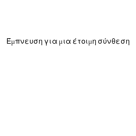
50%*
Paris Voyage Poster
Από 6,50 €
13 €
Έμπνευση για μια έτοιμη σύνθεση