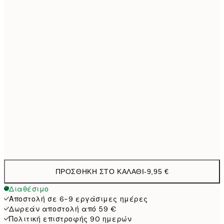
30x40 cm
27,4
40x50 cm
32,9
50x50 cm
32,9
50x70 cm
43,4
Frame
options
ΠΡΟΣΘΉΚΗ ΣΤΟ ΚΑΛΆΘΙ
-
9,95 €
Διαθέσιμο
Αποστολή σε 6-9 εργάσιμες ημέρες
Δωρεάν αποστολή από 59 €
Πολιτική επιστροφής 90 ημερών