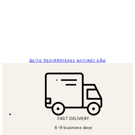
Επαληθευμένος αγοραστής
Κριτικές
Πελατών
The quality of the posters was excellent
and the package was delivered on time.
1 Απρ
ΠΑΝΑΓΙΩΤΗΣ Κ
Δείτε περισσότερες κριτικές εδώ
FAST DELIVERY
6-9 business days