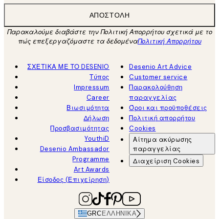
ΑΠΟΣΤΟΛΉ
Παρακαλούμε διαβάστε την Πολιτική Απορρήτου σχετικά με το
πώς επεξεργαζόμαστε τα δεδομένα
Πολιτική Απορρήτου
ΣΧΕΤΙΚΑ ΜΕ ΤΟ DESENIO
Desenio Art Advice
Τύπος
Customer service
Impressum
Παρακολούθηση
Career
παραγγελίας
Βιωσιμότητα
Όροι και προϋποθέσεις
Δήλωση
Πολιτική απορρήτου
Προσβασιμότητας
Cookies
YouthiD
Αίτημα ακύρωσης
Desenio Ambassador
παραγγελίας
Programme
Διαχείριση Cookies
Art Awards
Είσοδος (Επιχείρηση)
GRC
ΕΛΛΗΝΙΚΆ