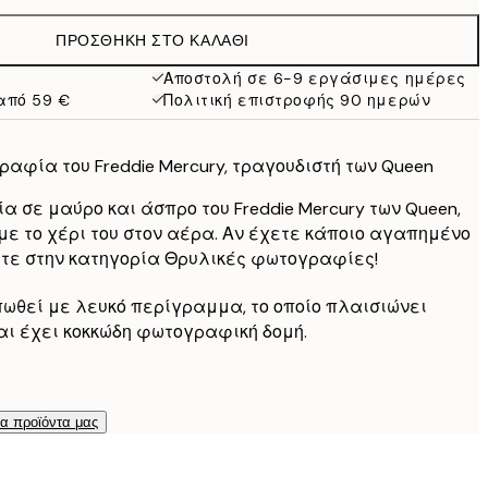
16,45 €
ΠΡΟΣΘΉΚΗ ΣΤΟ ΚΑΛΆΘΙ
13,73 €
27,45 €
Αποστολή σε 6-9 εργάσιμες ημέρες
από 59 €
Πολιτική επιστροφής 90 ημερών
16,48 €
32,95 €
21,73 €
φία του Freddie Mercury, τραγουδιστή των Queen
43,45 €
29,98 €
 σε μαύρο και άσπρο του Freddie Mercury των Queen,
59,95 €
με το χέρι του στον αέρα. Αν έχετε κάποιο αγαπημένο
είτε στην κατηγορία Θρυλικές φωτογραφίες!
υπωθεί με λευκό περίγραμμα, το οποίο πλαισιώνει
αι έχει κοκκώδη φωτογραφική δομή.
τα προϊόντα μας