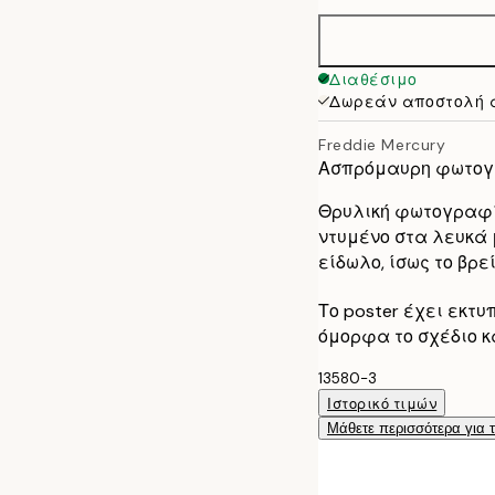
21x30 cm
30x40 cm
Διαθέσιμο
Δωρεάν αποστολή 
40x50 cm
Freddie Mercury
50x70 cm
Ασπρόμαυρη φωτογρα
Θρυλική φωτογραφία
70x100 cm
ντυμένο στα λευκά 
είδωλο, ίσως το βρ
Το poster έχει εκτ
όμορφα το σχέδιο κ
13580-3
Ιστορικό τιμών
Μάθετε περισσότερα για 