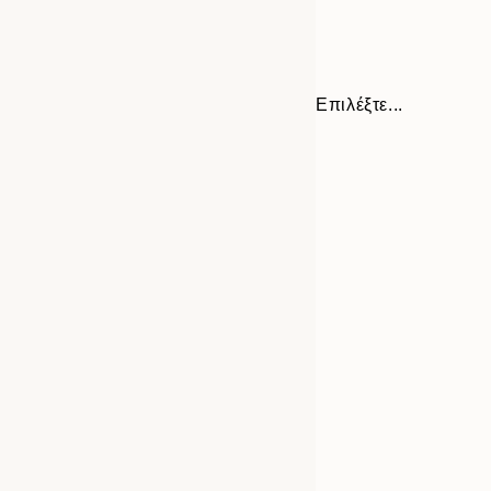
Επιλέξτε...
Frame
13x18 cm
options