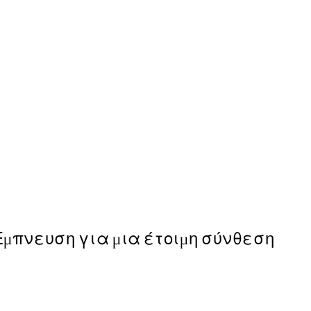
50%*
Breakfast at Tiffany's Poste
Από 8,23 €
16,45 €
Έμπνευση για μια έτοιμη σύνθεση