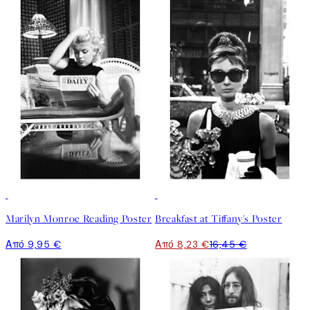
50%*
Marilyn Monroe Reading Poster
Breakfast at Tiffany's Poster
Από 9,95 €
Από 8,23 €
16,45 €