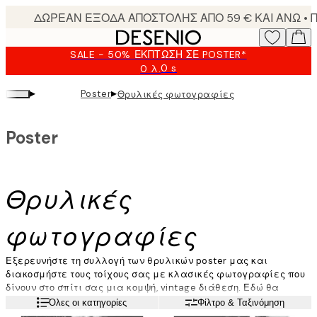
Skip
to
main
SALE - 50% ΈΚΠΤΩΣΗ ΣΕ POSTER*
content.
0 s
0 λ.
Ισχύει
μέχρι:
▸
▸
Poster
Θρυλικές φωτογραφίες
2026-
08-
09
Poster
Θρυλικές
φωτογραφίες
Εξερευνήστε τη συλλογή των θρυλικών poster μας και
διακοσμήστε τους τοίχους σας με κλασικές φωτογραφίες που
δίνουν στο σπίτι σας μια κομψή, vintage διάθεση. Εδώ θα
βρείτε vintage φωτογραφίες από διάσημα είδωλα της μόδας,
Διαβάστε περισσότερα
Όλες οι κατηγορίες
Φίλτρο & Ταξινόμηση
θρυλικά πρόσωπα και πολλά άλλα.