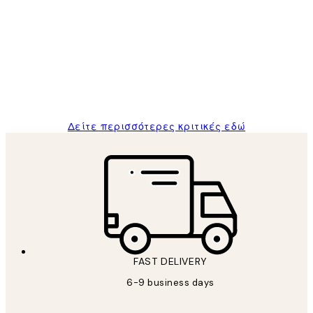
Κριτικές
Πελατών
The quality of the posters was excellent
and the package was delivered on time.
1 Απρ
ΠΑΝΑΓΙΩΤΗΣ Κ
Δείτε περισσότερες κριτικές εδώ
FAST DELIVERY
6-9 business days