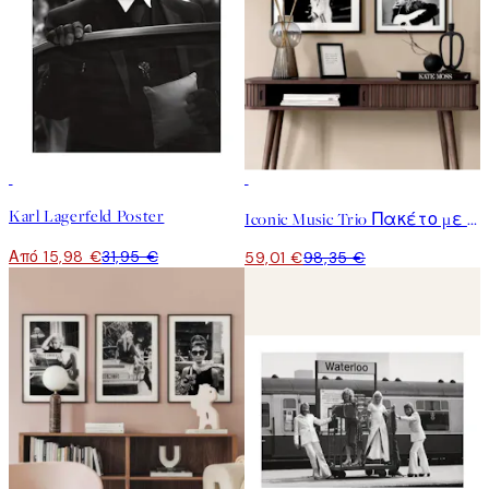
50%*
-40%
Karl Lagerfeld Poster
Iconic Music Trio Πακέτο με poster
Από 15,98 €
31,95 €
59,01 €
98,35 €