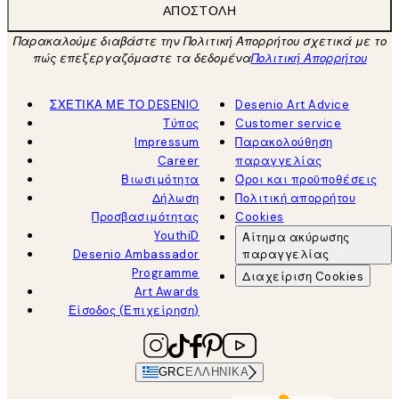
ΑΠΟΣΤΟΛΉ
Παρακαλούμε διαβάστε την Πολιτική Απορρήτου σχετικά με το
πώς επεξεργαζόμαστε τα δεδομένα
Πολιτική Απορρήτου
ΣΧΕΤΙΚΑ ΜΕ ΤΟ DESENIO
Desenio Art Advice
Τύπος
Customer service
Impressum
Παρακολούθηση
Career
παραγγελίας
Βιωσιμότητα
Όροι και προϋποθέσεις
Δήλωση
Πολιτική απορρήτου
Προσβασιμότητας
Cookies
YouthiD
Αίτημα ακύρωσης
Desenio Ambassador
παραγγελίας
Programme
Διαχείριση Cookies
Art Awards
Είσοδος (Επιχείρηση)
GRC
ΕΛΛΗΝΙΚΆ