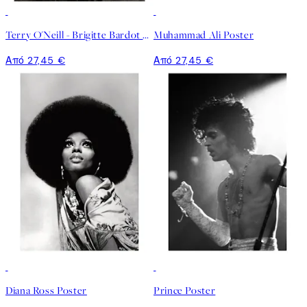
Terry O'Neill - Brigitte Bardot Poster
Muhammad Ali Poster
Από 27,45 €
Από 27,45 €
50%*
50%*
Diana Ross Poster
Prince Poster