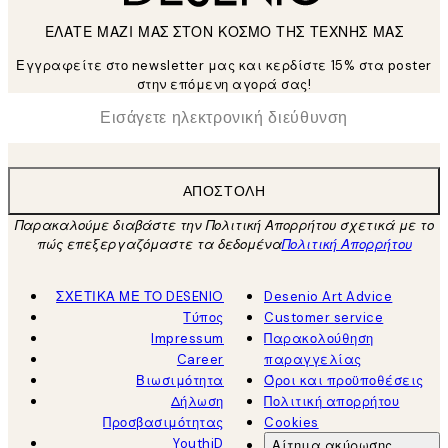
ΕΛΑΤΕ ΜΑΖΙ ΜΑΣ ΣΤΟΝ ΚΟΣΜΟ ΤΗΣ ΤΕΧΝΗΣ ΜΑΣ
Εγγραφείτε στο newsletter μας και κερδίστε 15% στα poster
στην επόμενη αγορά σας!
*
Ηλεκτρονική Διεύθυνση
ΑΠΟΣΤΟΛΉ
Παρακαλούμε διαβάστε την Πολιτική Απορρήτου σχετικά με το
πώς επεξεργαζόμαστε τα δεδομένα
Πολιτική Απορρήτου
ΣΧΕΤΙΚΑ ΜΕ ΤΟ DESENIO
Desenio Art Advice
Τύπος
Customer service
Impressum
Παρακολούθηση
Career
παραγγελίας
Βιωσιμότητα
Όροι και προϋποθέσεις
Δήλωση
Πολιτική απορρήτου
Προσβασιμότητας
Cookies
YouthiD
Αίτημα ακύρωσης