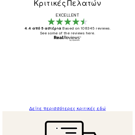
Κριτικές Πελατών
EXCELLENT
4.4 από 5 αστέρια
Based on 108345 reviews.
See some of the reviews here.
Επαληθευμένος αγοραστής
Κριτικές
Πελατών
The quality of the posters was excellent
and the package was delivered on time.
1 Απρ
ΠΑΝΑΓΙΩΤΗΣ Κ
Δείτε περισσότερες κριτικές εδώ