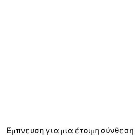
50%*
g Poster
Shorelines No2 Poster
Από 9,98 €
19,95 €
Έμπνευση για μια έτοιμη σύνθεση