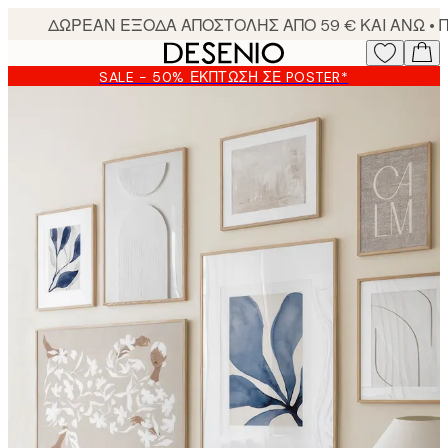
Skip
to
main
SALE - 50% ΈΚΠΤΩΣΗ ΣΕ POSTER*
content.