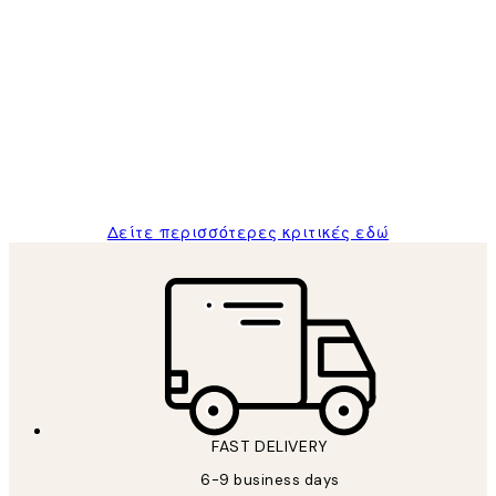
Επαληθευμένος αγοραστής
Κριτικές
Πελατών
The quality of the posters was excellent
and the package was delivered on time.
1 Απρ
ΠΑΝΑΓΙΩΤΗΣ Κ
Δείτε περισσότερες κριτικές εδώ
FAST DELIVERY
6-9 business days