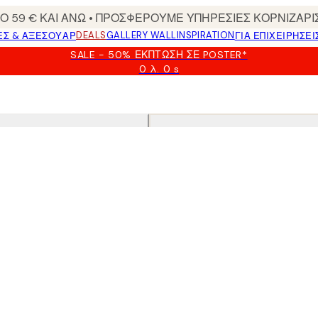
 59 € ΚΑΙ ΑΝΩ • ΠΡΟΣΦΕΡΟΥΜΕ ΥΠΗΡΕΣΙΕΣ ΚΟΡΝΙΖΑΡΙ
DEALS
GALLERY WALL
INSPIRATION
ΕΣ & ΑΞΕΣΟΥΆΡ
ΓΙΑ ΕΠΙΧΕΙΡΗΣΕΙ
SALE - 50% ΈΚΠΤΩΣΗ ΣΕ POSTER*
0 λ.
0 s
Ισχύει
μέχρι:
2026-
08-
09