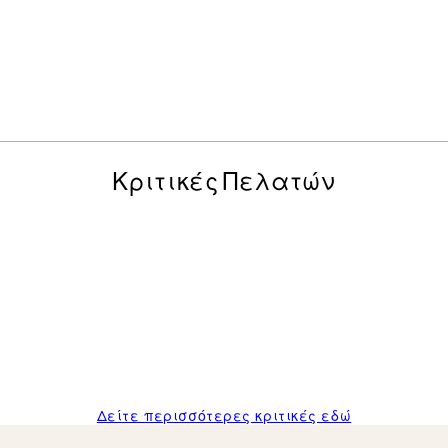
Κριτικές Πελατών
posters was excellent and the package was delivered on time.
Δείτε περισσότερες κριτικές εδώ