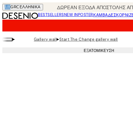
Skip
ΔΩΡΕΑΝ ΕΞΟΔΑ ΑΠΟΣΤΟΛΗΣ ΑΠΟ
GRC
ΕΛΛΗΝΙΚΆ
to
BESTSELLERS
NEW IN
POSTER
ΚΑΜΒΆΔΕΣ
ΚΟΡΝΊΖ
main
content.
▸
▸
Gallery wall
Start The Change gallery wall
ΕΞΑΤΟΜΊΚΕΥΣΗ