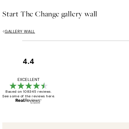
Start The Change gallery wall
GALLERY WALL
4.4
Κριτικές
Πελατών
The quality of the 
EXCELLENT
Based on 108345 reviews.
See some of the reviews here.
1 Απρ
ΠΑΝΑΓΙΩΤΗΣ Κ