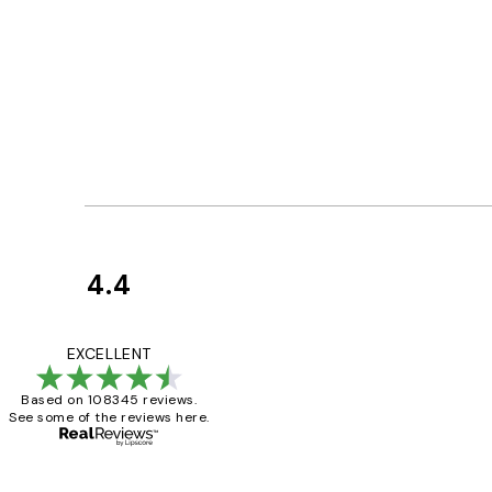
4.4
Κριτικές
Πελατών
The quality of the 
EXCELLENT
Based on 108345 reviews.
See some of the reviews here.
1 Απρ
ΠΑΝΑΓΙΩΤΗΣ Κ