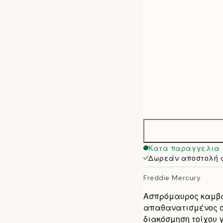
50x70 cm
70x100 cm
100x140 cm
Κατα παραγγελια
Δωρεάν αποστολή 
Freddie Mercury
Ασπρόμαυρος καμβάς
απαθανατισμένος στ
διακόσμηση τοίχου γ