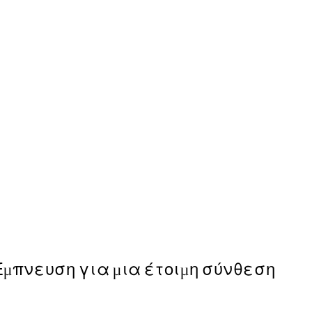
50%*
B&W Legs Poster
Από 9,98 €
19,95 €
Έμπνευση για μια έτοιμη σύνθεση