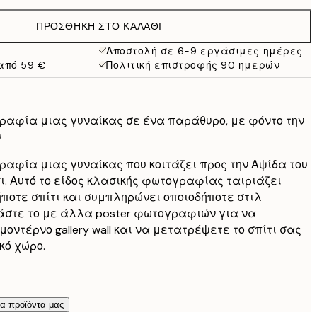
21,95 €
ΠΡΟΣΘΉΚΗ ΣΤΟ ΚΑΛΆΘΙ
15,23 €
30,45 €
Αποστολή σε 6-9 εργάσιμες ημέρες
από 59 €
Πολιτική επιστροφής 90 ημερών
19 €
38 €
27,23 €
54,45 €
αφία μιας γυναίκας σε ένα παράθυρο, με φόντο την
59,50 €
υ
119 €
φία μιας γυναίκας που κοιτάζει προς την Αψίδα του
ι. Αυτό το είδος κλασικής φωτογραφίας ταιριάζει
ποτε σπίτι και συμπληρώνει οποιοδήποτε στιλ
άστε το με άλλα poster φωτογραφιών για να
οντέρνο gallery wall και να μετατρέψετε το σπίτι σας
κό χώρο.
τα προϊόντα μας