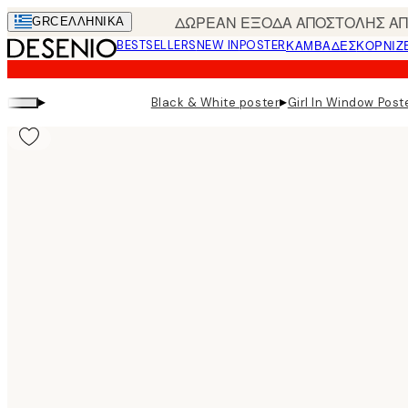
Skip
ΔΩΡΕΑΝ ΕΞΟΔΑ ΑΠΟΣΤΟΛΗΣ ΑΠΟ
GRC
ΕΛΛΗΝΙΚΆ
to
BESTSELLERS
NEW IN
POSTER
ΚΑΜΒΆΔΕΣ
ΚΟΡΝΊΖ
main
content.
▸
▸
Black & White poster
Girl In Window Post