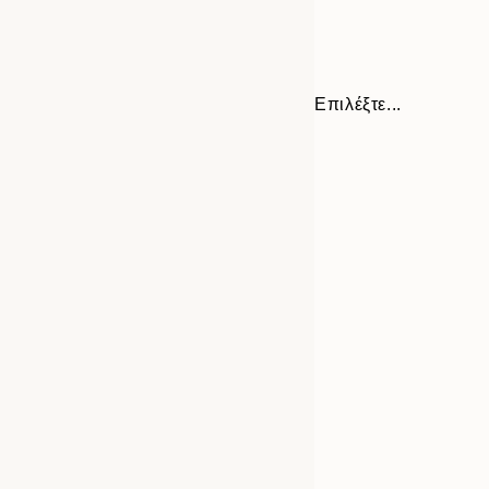
Επιλέξτε...
Frame
21x30 cm
options