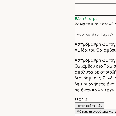
30x40 cm
40x50 cm
Διαθέσιμο
Δωρεάν αποστολή 
50x70 cm
Γυναίκα στο Παρίσι
70x100 cm
Ασπρόμαυρη φωτογρ
Αψίδα του Θριάμβο
100x150 cm
Ασπρόμαυρη φωτογρα
Θριάμβου στο Παρίσ
απόλυτα σε οποιοδή
διακόσμησης. Συνδυ
δημιουργήσετε ένα μ
σε έναν καλλιτεχνι
3802-4
Ιστορικό τιμών
Μάθετε περισσότερα για 