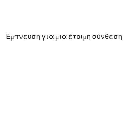
r Poster
Parisian Street Poster
Από 9,98 €
19,95 €
Έμπνευση για μια έτοιμη σύνθεση