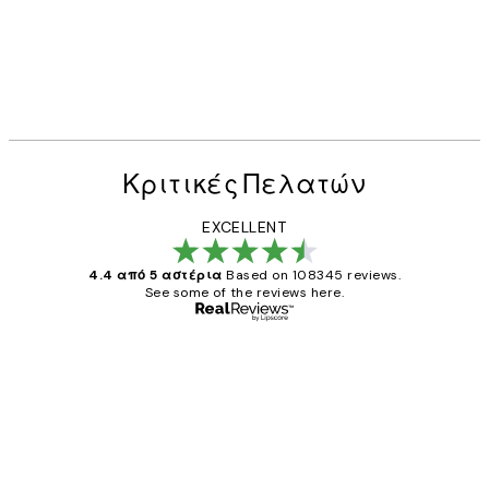
Κριτικές Πελατών
EXCELLENT
4.4 από 5 αστέρια
Based on 108345 reviews.
See some of the reviews here.
Επαληθευμένος αγοραστής
Κριτικές
Πελατών
The quality of the posters was excellent
and the package was delivered on time.