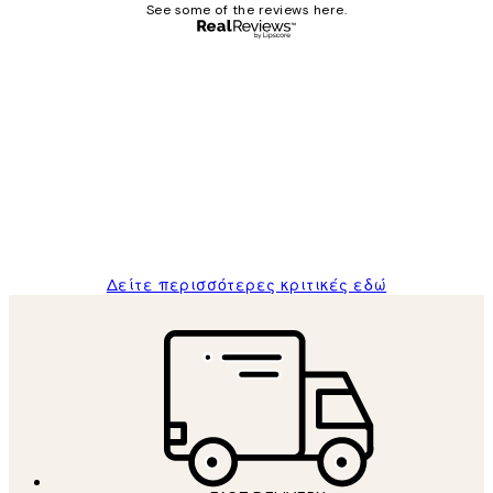
See some of the reviews here.
Επαληθευμένος αγοραστής
Κριτικές
Πελατών
The quality of the posters was excellent
and the package was delivered on time.
1 Απρ
ΠΑΝΑΓΙΩΤΗΣ Κ
Δείτε περισσότερες κριτικές εδώ