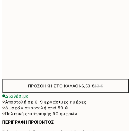
19,
16,2
50x70 cm
32,
24,5
70x100 cm
59,5
100x150 cm
1
Frame
options
ΠΡΟΣΘΉΚΗ ΣΤΟ ΚΑΛΆΘΙ
-
6,50 €
13 €
Διαθέσιμο
Αποστολή σε 6-9 εργάσιμες ημέρες
Δωρεάν αποστολή από 59 €
Πολιτική επιστροφής 90 ημερών
ΠΕΡΙΓΡΑΦΉ ΠΡΟΪΌΝΤΟΣ