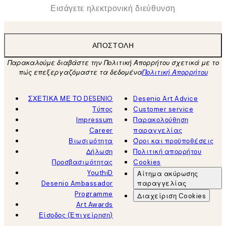
*
Ηλεκτρονική Διεύθυνση
ΑΠΟΣΤΟΛΉ
Παρακαλούμε διαβάστε την Πολιτική Απορρήτου σχετικά με το
πώς επεξεργαζόμαστε τα δεδομένα
Πολιτική Απορρήτου
ΣΧΕΤΙΚΑ ΜΕ ΤΟ DESENIO
Desenio Art Advice
Τύπος
Customer service
Impressum
Παρακολούθηση
Career
παραγγελίας
Βιωσιμότητα
Όροι και προϋποθέσεις
Δήλωση
Πολιτική απορρήτου
Προσβασιμότητας
Cookies
YouthiD
Αίτημα ακύρωσης
Desenio Ambassador
παραγγελίας
Programme
Διαχείριση Cookies
Art Awards
Είσοδος (Επιχείρηση)