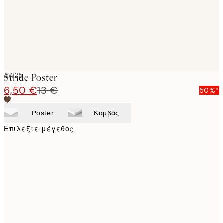
AW25
Stride Poster
6,50 €
13 €
50%*
Poster
Καμβάς
Επιλέξτε μέγεθος