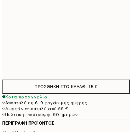
50x70 cm
3
70x100 cm
54,4
100x150 cm
11
Frame
options
ΠΡΟΣΘΉΚΗ ΣΤΟ ΚΑΛΆΘΙ
-
15 €
Κατα παραγγελια
Αποστολή σε 6-9 εργάσιμες ημέρες
Δωρεάν αποστολή από 59 €
Πολιτική επιστροφής 90 ημερών
ΠΕΡΙΓΡΑΦΉ ΠΡΟΪΌΝΤΟΣ