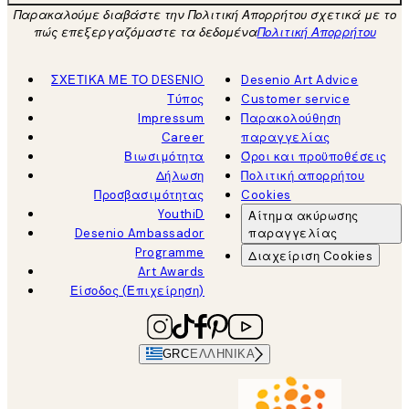
Παρακαλούμε διαβάστε την Πολιτική Απορρήτου σχετικά με το
πώς επεξεργαζόμαστε τα δεδομένα
Πολιτική Απορρήτου
ΣΧΕΤΙΚΑ ΜΕ ΤΟ DESENIO
Desenio Art Advice
Τύπος
Customer service
Impressum
Παρακολούθηση
Career
παραγγελίας
Βιωσιμότητα
Όροι και προϋποθέσεις
Δήλωση
Πολιτική απορρήτου
Προσβασιμότητας
Cookies
YouthiD
Αίτημα ακύρωσης
Desenio Ambassador
παραγγελίας
Programme
Διαχείριση Cookies
Art Awards
Είσοδος (Επιχείρηση)
GRC
ΕΛΛΗΝΙΚΆ