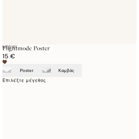
NEW IN
Flightmode Poster
15 €
Poster
Καμβάς
Επιλέξτε μέγεθος