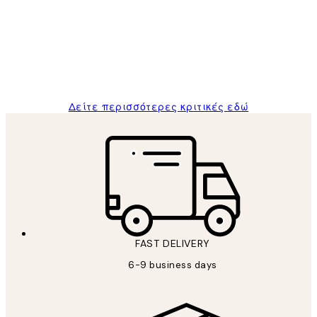
Πελατών
The quality of the posters was excellent
and the package was delivered on time.
1 Απρ
ΠΑΝΑΓΙΩΤΗΣ Κ
Δείτε περισσότερες κριτικές εδώ
FAST DELIVERY
6-9 business days