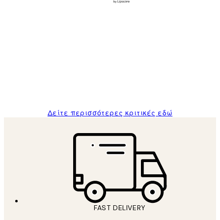
Επαληθευμένος αγοραστής
Κριτικές
Πελατών
The quality of the posters was excellent
and the package was delivered on time.
1 Απρ
ΠΑΝΑΓΙΩΤΗΣ Κ
Δείτε περισσότερες κριτικές εδώ
FAST DELIVERY