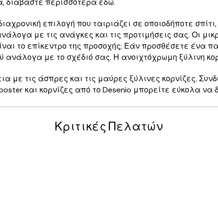
, διαβάστε περισσότερα εδώ.
διαχρονική επιλογή που ταιριάζει σε οποιοδήποτε σπίτι,
άλογα με τις ανάγκες και τις προτιμήσεις σας. Οι μικρ
είναι το επίκεντρο της προσοχής; Εάν προσθέσετε ένα 
ύ ανάλογα με το σχέδιό σας. Η ανοιχτόχρωμη ξύλινη κο
ια με τις άσπρες και τις μαύρες ξύλινες κορνίζες. Συν
ster και κορνίζες από το Desenio μπορείτε εύκολα να δη
Κριτικές Πελατών
posters was excellent and the package was delivered on time.