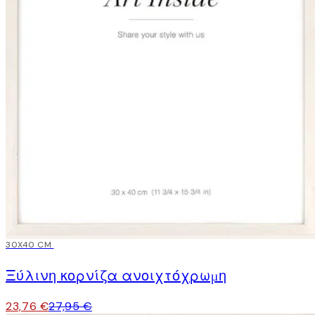
15%*
30X40 CM
Ξύλινη κορνίζα ανοιχτόχρωμη
23,76 €
27,95 €