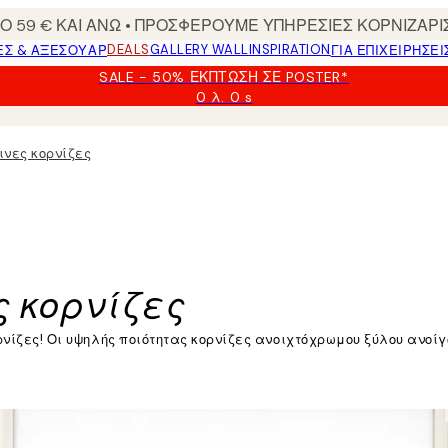
 59 € ΚΑΙ ΑΝΩ • ΠΡΟΣΦΕΡΟΥΜΕ ΥΠΗΡΕΣΙΕΣ ΚΟΡΝΙΖΑΡΙ
DEALS
GALLERY WALL
INSPIRATION
ΕΣ & ΑΞΕΣΟΥΆΡ
ΓΙΑ ΕΠΙΧΕΙΡΗΣΕΙ
SALE - 50% ΈΚΠΤΩΣΗ ΣΕ POSTER*
0 λ.
0 s
Ισχύει
μέχρι:
2026-
ινες κορνίζες
08-
09
 κορνίζες
ρνίζες! Οι υψηλής ποιότητας κορνίζες ανοιχτόχρωμου ξύλου ανοίγ