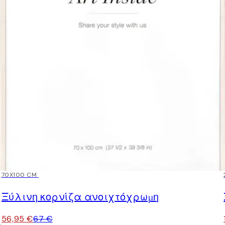
15%*
70X100 CM
Ξύλινη κορνίζα ανοιχτόχρωμη
56,95 €
67 €