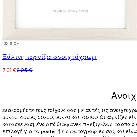
15%*
13X18 CM
Ξύλινη κορνίζα ανοιχτόχρωμη
7,61 €
8,95 €
Ανοιχ
Διακοσμήστε τους τοίχους σας με αυτές τις ανοιχτόχρωμ
30x40, 40x50, 50x50, 50x70 και 70x100. Οι κορνίζες 
κατασκευασμένο από διαφανές πλεξιγκλάς, το οποίο κ
επιλογή για τα poster ή τις φωτογραφίες σας και είν