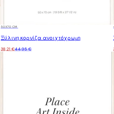
15%*
50X70 CM
Ξύλινη κορνίζα ανοιχτόχρωμη
38,21 €
44,95 €