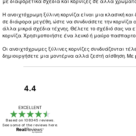
με διαφορετικά σχέδια και κορνίζες σε άλλα χρώματα
Η ανοιχτόχρωμη ξύλινη κορνίζα είναι μια κλασική και 
σε διάφορα μεγέθη, ώστε να συνδυάσετε την κορνίζα αν
άλλα μικρά σχέδια τέχνης. Θέλετε το σχέδιό σας να 
κορνίζα. Χρησιμοποιήστε ένα λευκό ή μαύρο πασπαρτο
Οι ανοιχτόχρωμες ξύλινες κορνίζες συνδυάζονται τέλε
δημιουργήσετε μια μοντέρνα αλλά ζεστή αίσθηση. Με po
4.4
Κριτικές
Πελατών
The quality of the 
EXCELLENT
Based on 108345 reviews.
See some of the reviews here.
1 Απρ
ΠΑΝΑΓΙΩΤΗΣ Κ