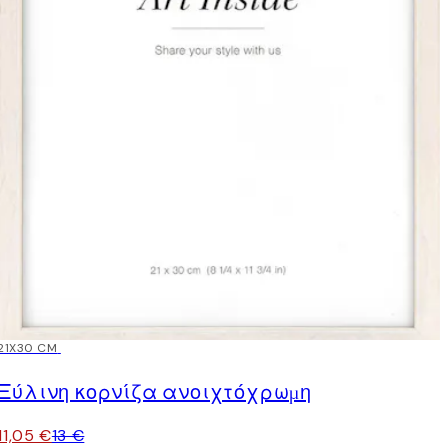
15%*
21X30 CM
Ξύλινη κορνίζα ανοιχτόχρωμη
11,05 €
13 €