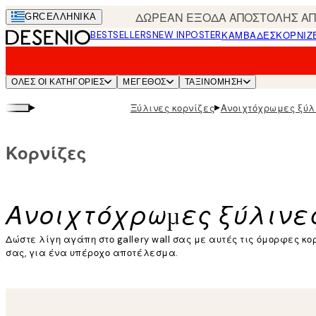
Skip
ΔΩΡΕΑΝ ΕΞΟΔΑ ΑΠΟΣΤΟΛΗΣ ΑΠΟ
GRC
ΕΛΛΗΝΙΚΆ
to
BESTSELLERS
NEW IN
POSTER
ΚΑΜΒΆΔΕΣ
ΚΟΡΝΊΖ
main
content.
ΌΛΕΣ ΟΙ ΚΑΤΗΓΟΡΊΕΣ
ΜΕΓΕΘΟΣ
ΤΑΞΙΝΌΜΗΣΗ
▸
▸
Ξύλινες κορνίζες
Ανοιχτόχρωμες ξύλ
Κορνίζες
Ανοιχτόχρωμες ξύλινες
Δώστε λίγη αγάπη στο gallery wall σας με αυτές τις όμορφες κο
σας, για ένα υπέροχο αποτέλεσμα.
Διαβάστε περισσότερα