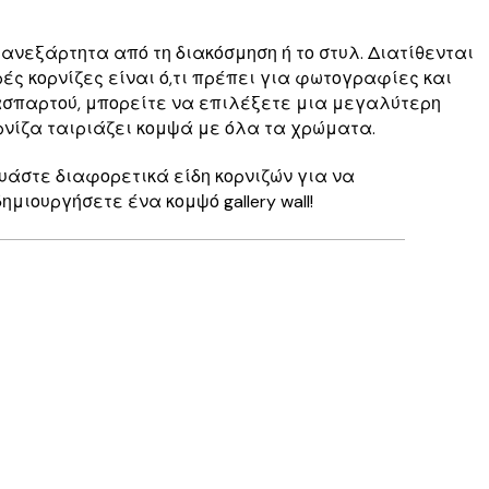
 ανεξάρτητα από τη διακόσμηση ή το στυλ. Διατίθενται
ές κορνίζες είναι ό,τι πρέπει για φωτογραφίες και
πασπαρτού, μπορείτε να επιλέξετε μια μεγαλύτερη
ρνίζα ταιριάζει κομψά με όλα τα χρώματα.
δυάστε διαφορετικά είδη κορνιζών για να
μιουργήσετε ένα κομψό gallery wall!
Επαληθευμένος αγοραστής
Perfect
30 Μαρ
Kostas M