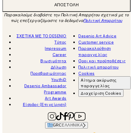
ΑΠΟΣΤΟΛΉ
Παρακαλούμε διαβάστε την Πολιτική Απορρήτου σχετικά με το
πώς επεξεργαζόμαστε τα δεδομένα
Πολιτική Απορρήτου
ΣΧΕΤΙΚΑ ΜΕ ΤΟ DESENIO
Desenio Art Advice
Τύπος
Customer service
Impressum
Παρακολούθηση
Career
παραγγελίας
Βιωσιμότητα
Όροι και προϋποθέσεις
Δήλωση
Πολιτική απορρήτου
Προσβασιμότητας
Cookies
YouthiD
Αίτημα ακύρωσης
Desenio Ambassador
παραγγελίας
Programme
Διαχείριση Cookies
Art Awards
Είσοδος (Επιχείρηση)
GRC
ΕΛΛΗΝΙΚΆ