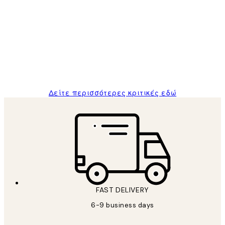
Κριτικές
Πελατών
The quality of the posters was excellent
and the package was delivered on time.
1 Απρ
ΠΑΝΑΓΙΩΤΗΣ Κ
Δείτε περισσότερες κριτικές εδώ
FAST DELIVERY
6-9 business days