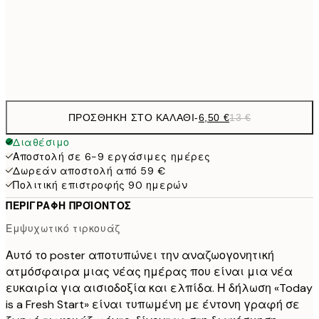
9,
30x40 cm
19,
Frame
options
ΠΡΟΣΘΉΚΗ ΣΤΟ ΚΑΛΆΘΙ
-
6,50 €
13 €
Διαθέσιμο
Αποστολή σε 6-9 εργάσιμες ημέρες
Δωρεάν αποστολή από 59 €
Πολιτική επιστροφής 90 ημερών
ΠΕΡΙΓΡΑΦΉ ΠΡΟΪΌΝΤΟΣ
Εμψυχωτικό τιρκουάζ
Αυτό το poster αποτυπώνει την αναζωογονητική
ατμόσφαιρα μιας νέας ημέρας που είναι μια νέα
ευκαιρία για αισιοδοξία και ελπίδα. Η δήλωση «Today
is a Fresh Start» είναι τυπωμένη με έντονη γραφή σε