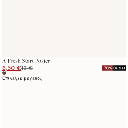
images
A Fresh Start Poster
6,50 €
13 €
-70%
Outlet
Επιλέξτε μέγεθος