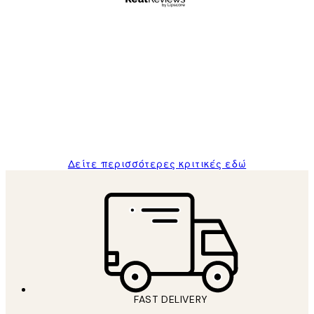
Επαληθευμένος αγοραστής
Κριτικές
Πελατών
The quality of the posters was excellent
and the package was delivered on time.
1 Απρ
ΠΑΝΑΓΙΩΤΗΣ Κ
Δείτε περισσότερες κριτικές εδώ
FAST DELIVERY