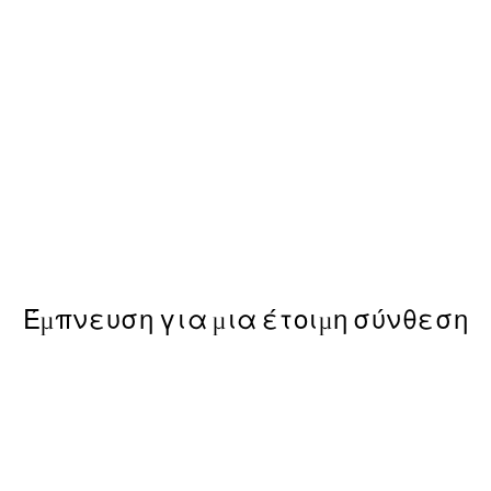
50%*
Soft Rustic Florals No2 Poste
Από 7,50 €
15 €
Έμπνευση για μια έτοιμη σύνθεση