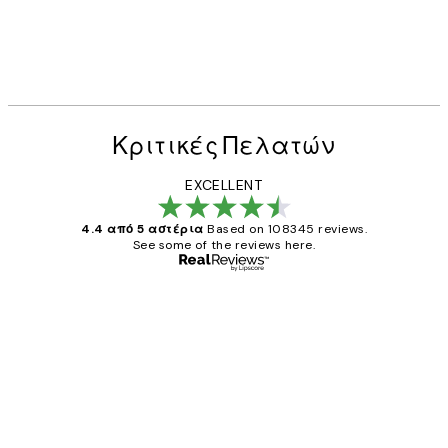
Κριτικές Πελατών
EXCELLENT
4.4 από 5 αστέρια
Based on 108345 reviews.
See some of the reviews here.
Επαληθευμένος αγοραστής
Κριτικές
Πελατών
The quality of the posters was excellent
and the package was delivered on time.
1 Απρ
ΠΑΝΑΓΙΩΤΗΣ Κ