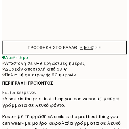
9,
30x40 cm
19,
Frame
options
ΠΡΟΣΘΉΚΗ ΣΤΟ ΚΑΛΆΘΙ
-
6,50 €
13 €
Διαθέσιμο
Αποστολή σε 6-9 εργάσιμες ημέρες
Δωρεάν αποστολή από 59 €
Πολιτική επιστροφής 90 ημερών
ΠΕΡΙΓΡΑΦΉ ΠΡΟΪΌΝΤΟΣ
Poster κειμένου
«A smile is the prettiest thing you can wear» με μαύρα
γράμματα σε λευκό φόντο.
Poster με τη φράση «A smile is the prettiest thing you
can wear» με μαύρα κεφαλαία γράμματα σε λευκό