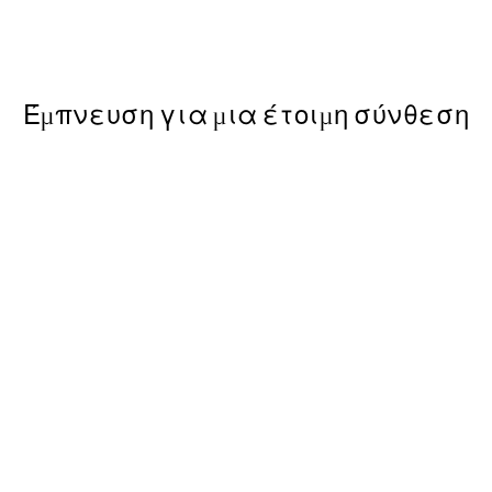
Dear Self Poster
Από 6,50 €
13 €
Έμπνευση για μια έτοιμη σύνθεση