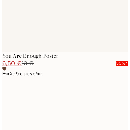
images
You Are Enough Poster
6,50 €
13 €
50%*
Επιλέξτε μέγεθος