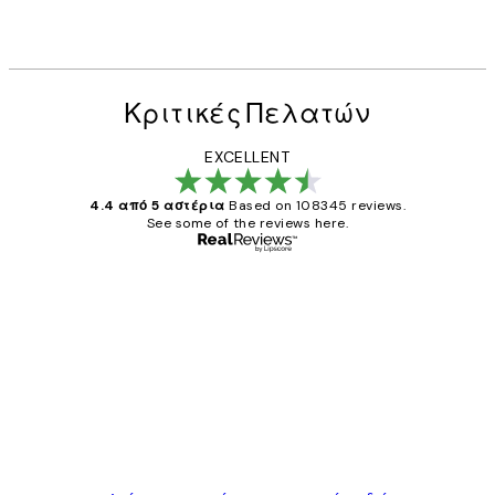
Κριτικές Πελατών
EXCELLENT
4.4 από 5 αστέρια
Based on 108345 reviews.
See some of the reviews here.
Επαληθευμένος αγοραστής
Κριτικές
Πελατών
The quality of the posters was excellent
and the package was delivered on time.
1 Απρ
ΠΑΝΑΓΙΩΤΗΣ Κ