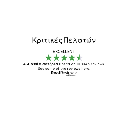
Κριτικές Πελατών
EXCELLENT
4.4 από 5 αστέρια
Based on 108345 reviews.
See some of the reviews here.
Επαληθευμένος αγοραστής
Κριτικές
Πελατών
The quality of the posters was excellent
and the package was delivered on time.
1 Απρ
ΠΑΝΑΓΙΩΤΗΣ Κ