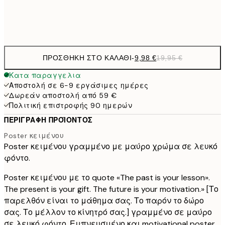
Frame
options
ΠΡΟΣΘΉΚΗ ΣΤΟ ΚΑΛΆΘΙ
-
9,98 €
19,95 €
Κατα παραγγελια
Αποστολή σε 6-9 εργάσιμες ημέρες
Δωρεάν αποστολή από 59 €
Πολιτική επιστροφής 90 ημερών
ΠΕΡΙΓΡΑΦΉ ΠΡΟΪΌΝΤΟΣ
Poster κειμένου
Poster κειμένου γραμμένο με μαύρο χρώμα σε λευκό
φόντο.
Poster κειμένου με το quote «The past is your lesson».
The present is your gift. The future is your motivation.» [Το
παρελθόν είναι το μάθημα σας. Το παρόν το δώρο
σας. Το μέλλον το κίνητρό σας.] γραμμένο σε μαύρο
σε λευκό φόντο. Εμπνευσμένο και motivational poster