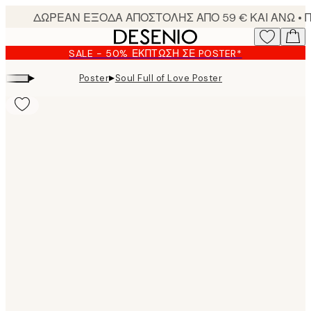
Skip
to
main
SALE - 50% ΈΚΠΤΩΣΗ ΣΕ POSTER*
content.
▸
▸
Poster
Soul Full of Love Poster
Product