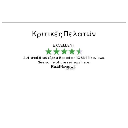
Κριτικές Πελατών
EXCELLENT
4.4 από 5 αστέρια
Based on 108345 reviews.
See some of the reviews here.
Επαληθευμένος αγοραστής
Κριτικές
Πελατών
The quality of the posters was excellent
and the package was delivered on time.
1 Απρ
ΠΑΝΑΓΙΩΤΗΣ Κ