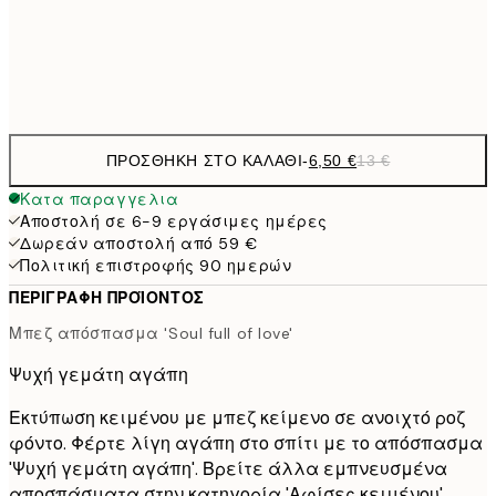
19,
Frame
options
ΠΡΟΣΘΉΚΗ ΣΤΟ ΚΑΛΆΘΙ
-
6,50 €
13 €
Κατα παραγγελια
Αποστολή σε 6-9 εργάσιμες ημέρες
Δωρεάν αποστολή από 59 €
Πολιτική επιστροφής 90 ημερών
ΠΕΡΙΓΡΑΦΉ ΠΡΟΪΌΝΤΟΣ
Μπεζ απόσπασμα 'Soul full of love'
Ψυχή γεμάτη αγάπη
Εκτύπωση κειμένου με μπεζ κείμενο σε ανοιχτό ροζ
φόντο. Φέρτε λίγη αγάπη στο σπίτι με το απόσπασμα
'Ψυχή γεμάτη αγάπη'. Βρείτε άλλα εμπνευσμένα
αποσπάσματα στην κατηγορία 'Αφίσες κειμένου'.