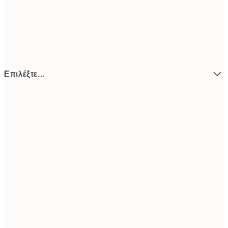
Επιλέξτε...
6,