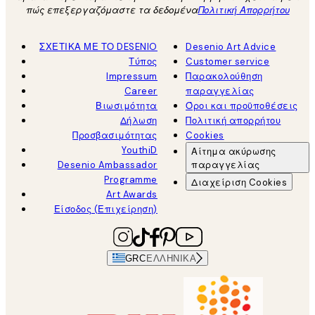
πώς επεξεργαζόμαστε τα δεδομένα
Πολιτική Απορρήτου
ΣΧΕΤΙΚΑ ΜΕ ΤΟ DESENIO
Desenio Art Advice
Τύπος
Customer service
Impressum
Παρακολούθηση
Career
παραγγελίας
Βιωσιμότητα
Όροι και προϋποθέσεις
Δήλωση
Πολιτική απορρήτου
Προσβασιμότητας
Cookies
YouthiD
Αίτημα ακύρωσης
Desenio Ambassador
παραγγελίας
Programme
Διαχείριση Cookies
Art Awards
Είσοδος (Επιχείρηση)
GRC
ΕΛΛΗΝΙΚΆ