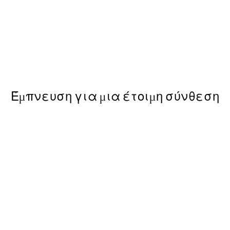
50%*
Cotton Grass Poster
Από 6,50 €
13 €
Έμπνευση για μια έτοιμη σύνθεση