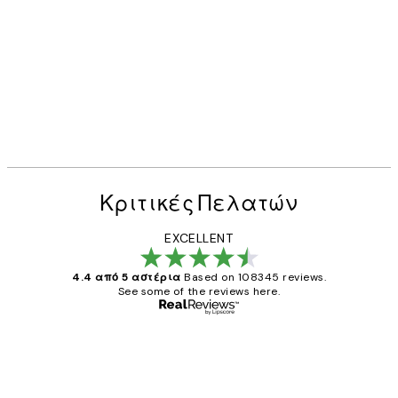
Κριτικές Πελατών
EXCELLENT
4.4 από 5 αστέρια
Based on 108345 reviews.
See some of the reviews here.
Επαληθευμένος αγοραστής
Κριτικές
Πελατών
The quality of the posters was excellent