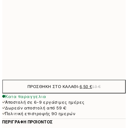
21x30 cm
9,
30x40 cm
19,
13,7
40x50 cm
27,
16,2
50x70 cm
32,
Frame
options
ΠΡΟΣΘΉΚΗ ΣΤΟ ΚΑΛΆΘΙ
-
6,50 €
13 €
Κατα παραγγελια
Αποστολή σε 6-9 εργάσιμες ημέρες
Δωρεάν αποστολή από 59 €
Πολιτική επιστροφής 90 ημερών
ΠΕΡΙΓΡΑΦΉ ΠΡΟΪΌΝΤΟΣ