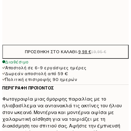
16,2
50x70 cm
32,
Frame
options
ΠΡΟΣΘΉΚΗ ΣΤΟ ΚΑΛΆΘΙ
-
9,98 €
19,95 €
Διαθέσιμο
Αποστολή σε 6-9 εργάσιμες ημέρες
Δωρεάν αποστολή από 59 €
Πολιτική επιστροφής 90 ημερών
ΠΕΡΙΓΡΑΦΉ ΠΡΟΪΌΝΤΟΣ
Φωτογραφία μιας όμορφης παραλίας με το
ηλιοβασίλεμα να αντανακλά τις ακτίνες του ήλιου
στον ωκεανό. Μοντέρνα και μοντέρνα αφίσα με
χαλαρωτική αίσθηση για να ταιριάζει με τη
διακόσμηση του σπιτιού σας. Αφήστε την έμπνευσή