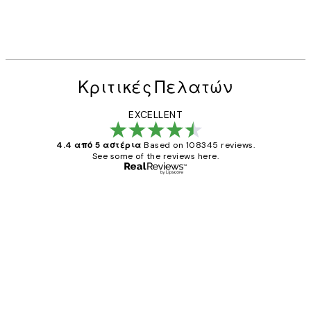
Κριτικές Πελατών
EXCELLENT
4.4 από 5 αστέρια
Based on 108345 reviews.
See some of the reviews here.
Επαληθευμένος αγοραστής
Κριτικές
Πελατών
The quality of the posters was excellent
and the package was delivered on time.
1 Απρ
ΠΑΝΑΓΙΩΤΗΣ Κ