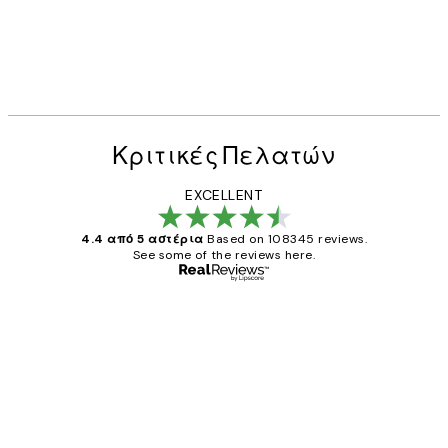
50%*
Hamptons Beach Boardwalk 
Από 9,98 €
19,95 €
Κριτικές Πελατών
EXCELLENT
4.4 από 5 αστέρια
Based on 108345 reviews.
See some of the reviews here.
Επαληθευμένος αγοραστής
Κριτικές
Πελατών
The quality of the posters was excellent
and the package was delivered on time.
1 Απρ