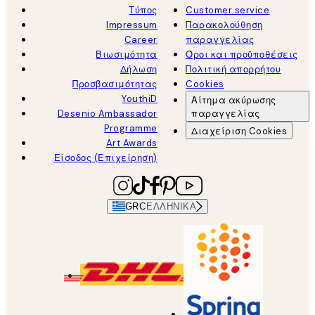
Τύπος
Customer service
Impressum
Παρακολούθηση
Career
παραγγελίας
Βιωσιμότητα
Όροι και προϋποθέσεις
Δήλωση
Πολιτική απορρήτου
Προσβασιμότητας
Cookies
YouthiD
Αίτημα ακύρωσης
Desenio Ambassador
παραγγελίας
Programme
Διαχείριση Cookies
Art Awards
Είσοδος (Επιχείρηση)
GRC
ΕΛΛΗΝΙΚΆ