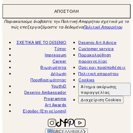
ΑΠΟΣΤΟΛΉ
Παρακαλούμε διαβάστε την Πολιτική Απορρήτου σχετικά με το
πώς επεξεργαζόμαστε τα δεδομένα
Πολιτική Απορρήτου
ΣΧΕΤΙΚΑ ΜΕ ΤΟ DESENIO
Desenio Art Advice
Τύπος
Customer service
Impressum
Παρακολούθηση
Career
παραγγελίας
Βιωσιμότητα
Όροι και προϋποθέσεις
Δήλωση
Πολιτική απορρήτου
Προσβασιμότητας
Cookies
YouthiD
Αίτημα ακύρωσης
Desenio Ambassador
παραγγελίας
Programme
Διαχείριση Cookies
Art Awards
Είσοδος (Επιχείρηση)
GRC
ΕΛΛΗΝΙΚΆ