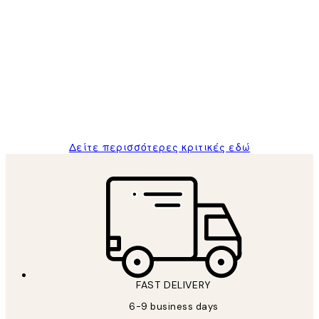
Επαληθευμένος αγοραστής
Κριτικές
Πελατών
The quality of the posters was excellent
and the package was delivered on time.
1 Απρ
ΠΑΝΑΓΙΩΤΗΣ Κ
Δείτε περισσότερες κριτικές εδώ
FAST DELIVERY
6-9 business days