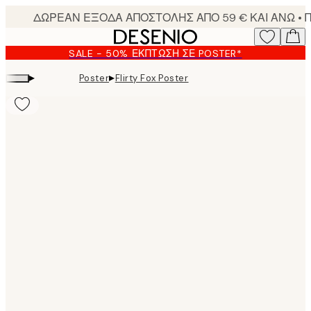
Skip
to
main
SALE - 50% ΈΚΠΤΩΣΗ ΣΕ POSTER*
content.
▸
▸
Poster
Flirty Fox Poster
Product