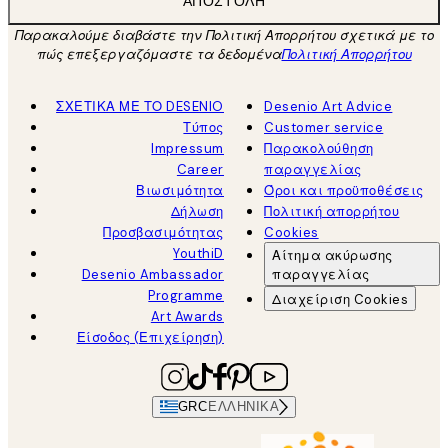
ΑΠΟΣΤΟΛΉ
Παρακαλούμε διαβάστε την Πολιτική Απορρήτου σχετικά με το
πώς επεξεργαζόμαστε τα δεδομένα
Πολιτική Απορρήτου
ΣΧΕΤΙΚΑ ΜΕ ΤΟ DESENIO
Desenio Art Advice
Τύπος
Customer service
Impressum
Παρακολούθηση
Career
παραγγελίας
Βιωσιμότητα
Όροι και προϋποθέσεις
Δήλωση
Πολιτική απορρήτου
Προσβασιμότητας
Cookies
YouthiD
Αίτημα ακύρωσης
Desenio Ambassador
παραγγελίας
Programme
Διαχείριση Cookies
Art Awards
Είσοδος (Επιχείρηση)
GRC
ΕΛΛΗΝΙΚΆ