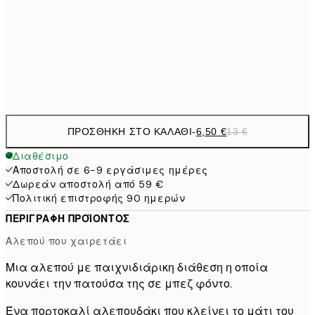
9,
30x40 cm
19,
Frame
options
ΠΡΟΣΘΉΚΗ ΣΤΟ ΚΑΛΆΘΙ
-
6,50 €
13 €
Διαθέσιμο
Αποστολή σε 6-9 εργάσιμες ημέρες
Δωρεάν αποστολή από 59 €
Πολιτική επιστροφής 90 ημερών
ΠΕΡΙΓΡΑΦΉ ΠΡΟΪΌΝΤΟΣ
Αλεπού που χαιρετάει
Μια αλεπού με παιχνιδιάρικη διάθεση η οποία
κουνάει την πατούσα της σε μπεζ φόντο.
Ένα πορτοκαλί αλεπουδάκι που κλείνει το μάτι του