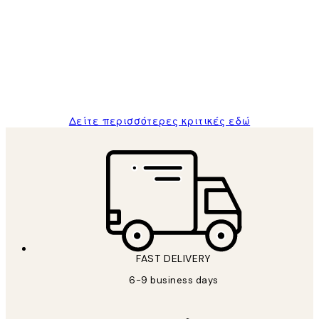
Πελατών
The quality of the posters was excellent
and the package was delivered on time.
1 Απρ
ΠΑΝΑΓΙΩΤΗΣ Κ
Δείτε περισσότερες κριτικές εδώ
FAST DELIVERY
6-9 business days