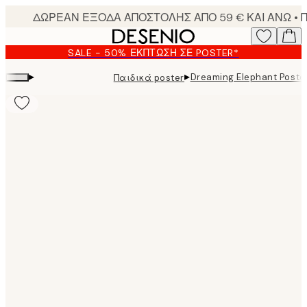
Skip
to
main
SALE - 50% ΈΚΠΤΩΣΗ ΣΕ POSTER*
content.
▸
▸
Dreaming Elephant Poste
Παιδικά poster
Product