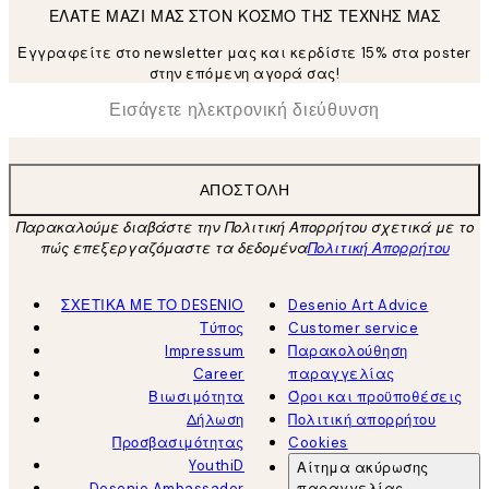
ΕΛΑΤΕ ΜΑΖΙ ΜΑΣ ΣΤΟΝ ΚΟΣΜΟ ΤΗΣ ΤΕΧΝΗΣ ΜΑΣ
Εγγραφείτε στο newsletter μας και κερδίστε 15% στα poster
στην επόμενη αγορά σας!
*
Ηλεκτρονική Διεύθυνση
ΑΠΟΣΤΟΛΉ
Παρακαλούμε διαβάστε την Πολιτική Απορρήτου σχετικά με το
πώς επεξεργαζόμαστε τα δεδομένα
Πολιτική Απορρήτου
ΣΧΕΤΙΚΑ ΜΕ ΤΟ DESENIO
Desenio Art Advice
Τύπος
Customer service
Impressum
Παρακολούθηση
Career
παραγγελίας
Βιωσιμότητα
Όροι και προϋποθέσεις
Δήλωση
Πολιτική απορρήτου
Προσβασιμότητας
Cookies
YouthiD
Αίτημα ακύρωσης
Desenio Ambassador
παραγγελίας