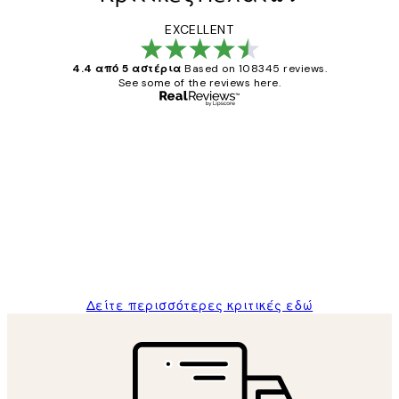
EXCELLENT
4.4 από 5 αστέρια
Based on 108345 reviews.
See some of the reviews here.
Επαληθευμένος αγοραστής
Κριτικές
Πελατών
The quality of the posters was excellent
and the package was delivered on time.
1 Απρ
ΠΑΝΑΓΙΩΤΗΣ Κ
Δείτε περισσότερες κριτικές εδώ