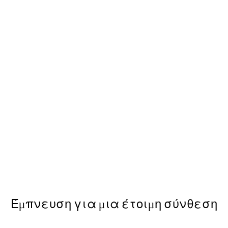
50%*
Hot Air Balloon No1 Poster
Από 6,50 €
13 €
Έμπνευση για μια έτοιμη σύνθεση