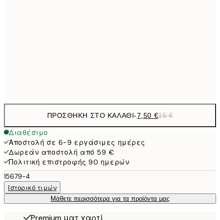
10,9
30x40 cm
21,
1
50x70 cm
Frame
options
ΠΡΟΣΘΉΚΗ ΣΤΟ ΚΑΛΆΘΙ
-
7,50 €
15 €
Διαθέσιμο
Αποστολή σε 6-9 εργάσιμες ημέρες
Δωρεάν αποστολή από 59 €
Πολιτική επιστροφής 90 ημερών
15679-4
Ιστορικό τιμών
Μάθετε περισσότερα για τα προϊόντα μας
Premium ματ χαρτί