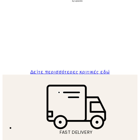
Επαληθευμένος αγοραστής
Κριτικές
Πελατών
The quality of the posters was excellent
and the package was delivered on time.
1 Απρ
ΠΑΝΑΓΙΩΤΗΣ Κ
Δείτε περισσότερες κριτικές εδώ
FAST DELIVERY