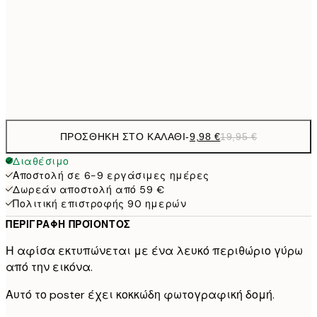
19,
16,2
50x70 cm
32,
Frame
options
ΠΡΟΣΘΉΚΗ ΣΤΟ ΚΑΛΆΘΙ
-
9,98 €
19,95 €
Διαθέσιμο
Αποστολή σε 6-9 εργάσιμες ημέρες
Δωρεάν αποστολή από 59 €
Πολιτική επιστροφής 90 ημερών
ΠΕΡΙΓΡΑΦΉ ΠΡΟΪΌΝΤΟΣ
Η αφίσα εκτυπώνεται με ένα λευκό περιθώριο γύρω
από την εικόνα.
Αυτό το poster έχει κοκκώδη φωτογραφική δομή.