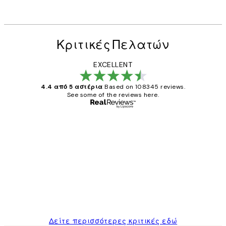
Κριτικές Πελατών
EXCELLENT
4.4 από 5 αστέρια
Based on 108345 reviews.
See some of the reviews here.
Επαληθευμένος αγοραστής
Κριτικές
Πελατών
The quality of the posters was excellent
and the package was delivered on time.
1 Απρ
ΠΑΝΑΓΙΩΤΗΣ Κ
Δείτε περισσότερες κριτικές εδώ