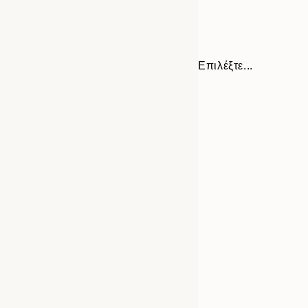
Επιλέξτε...
Frame
13x18 cm
options