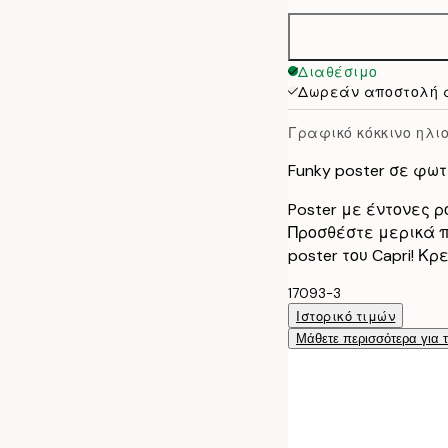
21x30 cm
30x40 cm
Διαθέσιμο
Δωρεάν αποστολή 
40x50 cm
Γραφικό κόκκινο ηλ
50x50 cm
Funky poster σε φω
50x70 cm
Poster με έντονες ρ
Προσθέστε μερικά π
70x100 cm
poster του Capri! Κρε
17093-3
Ιστορικό τιμών
Μάθετε περισσότερα για 