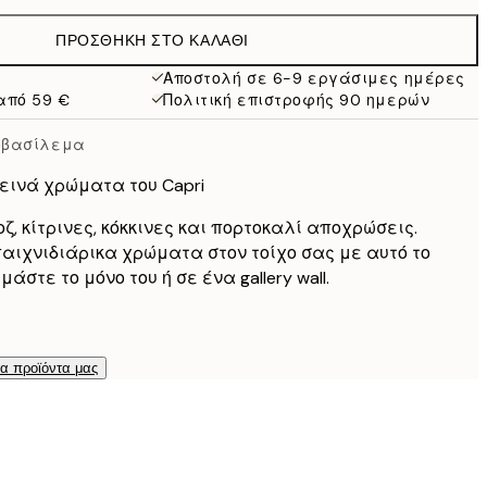
13 €
ΠΡΟΣΘΉΚΗ ΣΤΟ ΚΑΛΆΘΙ
9,98 €
19,95 €
Αποστολή σε 6-9 εργάσιμες ημέρες
από 59 €
Πολιτική επιστροφής 90 ημερών
13,73 €
27,45 €
ιοβασίλεμα
13,73 €
27,45 €
τεινά χρώματα του Capri
16,23 €
32,45 €
οζ, κίτρινες, κόκκινες και πορτοκαλί αποχρώσεις.
αιχνιδιάρικα χρώματα στον τοίχο σας με αυτό το
24,50 €
μάστε το μόνο του ή σε ένα gallery wall.
49 €
τα προϊόντα μας