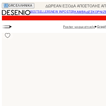
Skip
ΔΩΡΕΑΝ ΕΞΟΔΑ ΑΠΟΣΤΟΛΗΣ ΑΠΟ
GRC
ΕΛΛΗΝΙΚΆ
to
BESTSELLERS
NEW IN
POSTER
ΚΑΜΒΆΔΕΣ
ΚΟΡΝΊΖ
main
content.
▸
▸
Graph
Poster γραφιστικής