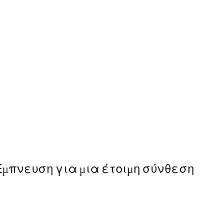
50%*
Graphic Bondi Poster
Από 6,50 €
13 €
Έμπνευση για μια έτοιμη σύνθεση