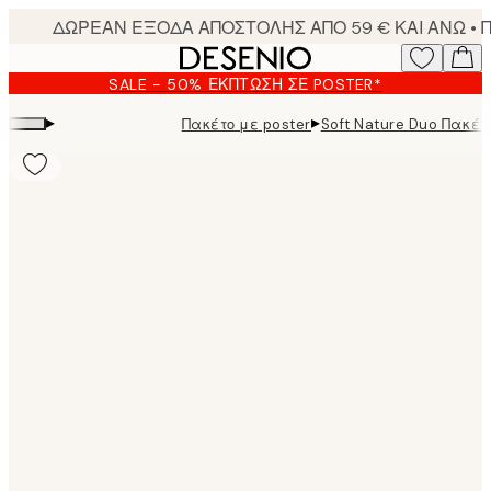
Skip
to
main
SALE - 50% ΈΚΠΤΩΣΗ ΣΕ POSTER*
content.
▸
▸
Πακέτο με poster
Soft Nature Duo Πακέτ
Product