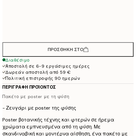
30x40 cm
39,
38,9
50x70 cm
64,
58,8
70x100 cm
ΠΡΟΣΘΉΚΗ ΣΤΟ
Διαθέσιμο
Αποστολή σε 6-9 εργάσιμες ημέρες
Δωρεάν αποστολή από 59 €
Πολιτική επιστροφής 90 ημερών
ΠΕΡΙΓΡΑΦΉ ΠΡΟΪΌΝΤΟΣ
Πακέτο με poster με τη φύση
- Ζευγάρι με poster της φύσης
Poster βοτανικής τέχνης και φτερών σε ήρεμα
χρώματα εμπνευσμένα από τη φύση. Με
σκανδιναβική και μοντέρνα αίσθηση, ένα πακέτο με