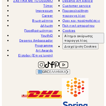
ΣΧΕΤΙΚΑ ΜΕ ΤΟ DESENIO
Desenio Art Advice
Τύπος
Customer service
Impressum
Παρακολούθηση
Career
παραγγελίας
Βιωσιμότητα
Όροι και προϋποθέσεις
Δήλωση
Πολιτική απορρήτου
Προσβασιμότητας
Cookies
YouthiD
Αίτημα ακύρωσης
Desenio Ambassador
παραγγελίας
Programme
Διαχείριση Cookies
Art Awards
Είσοδος (Επιχείρηση)
GRC
ΕΛΛΗΝΙΚΆ