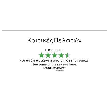
Κριτικές Πελατών
EXCELLENT
4.4 από 5 αστέρια
Based on 108345 reviews.
See some of the reviews here.
Επαληθευμένος αγοραστής
Κριτικές
Πελατών
The quality of the posters was excellent
and the package was delivered on time.
1 Απρ