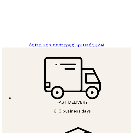
Πελατών
The quality of the posters was excellent
and the package was delivered on time.
1 Απρ
ΠΑΝΑΓΙΩΤΗΣ Κ
Δείτε περισσότερες κριτικές εδώ
FAST DELIVERY
6-9 business days