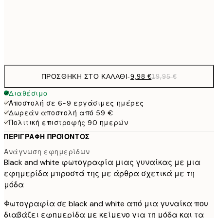
50x70 cm
32,
Frame
options
ΠΡΟΣΘΉΚΗ ΣΤΟ ΚΑΛΆΘΙ
-
9,98 €
19,95 €
Διαθέσιμο
Αποστολή σε 6-9 εργάσιμες ημέρες
Δωρεάν αποστολή από 59 €
Πολιτική επιστροφής 90 ημερών
ΠΕΡΙΓΡΑΦΉ ΠΡΟΪΌΝΤΟΣ
Ανάγνωση εφημερίδων
Black and white φωτογραφία μιας γυναίκας με μια
εφημερίδα μπροστά της με άρθρα σχετικά με τη
μόδα
Φωτογραφία σε black and white από μια γυναίκα που
διαβάζει εφημερίδα με κείμενο για τη μόδα και τα