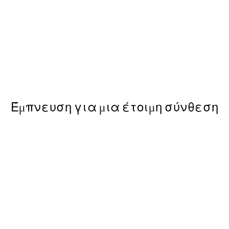
50%*
Smoky Vinyl Record Poster
Από 9,98 €
19,95 €
Έμπνευση για μια έτοιμη σύνθεση