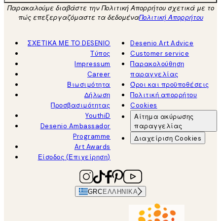
Παρακαλούμε διαβάστε την Πολιτική Απορρήτου σχετικά με το
πώς επεξεργαζόμαστε τα δεδομένα
Πολιτική Απορρήτου
ΣΧΕΤΙΚΑ ΜΕ ΤΟ DESENIO
Desenio Art Advice
Τύπος
Customer service
Impressum
Παρακολούθηση
Career
παραγγελίας
Βιωσιμότητα
Όροι και προϋποθέσεις
Δήλωση
Πολιτική απορρήτου
Προσβασιμότητας
Cookies
YouthiD
Αίτημα ακύρωσης
Desenio Ambassador
παραγγελίας
Programme
Διαχείριση Cookies
Art Awards
Είσοδος (Επιχείρηση)
GRC
ΕΛΛΗΝΙΚΆ