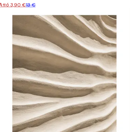
Από 3,90 €
13 €