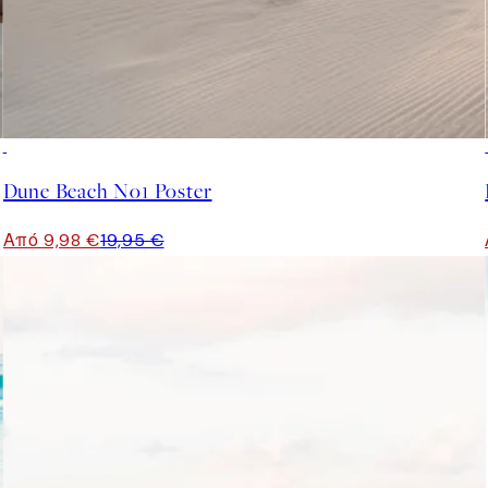
50%*
Dune Beach No1 Poster
Από 9,98 €
19,95 €