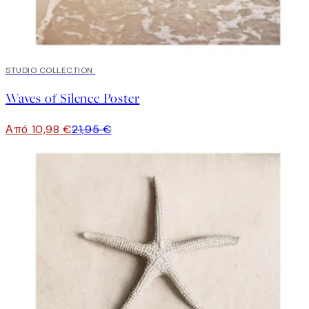
50%*
STUDIO COLLECTION
Waves of Silence Poster
Από 10,98 €
21,95 €