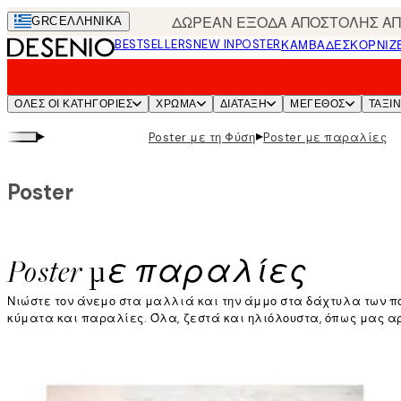
Skip
ΔΩΡΕΑΝ ΕΞΟΔΑ ΑΠΟΣΤΟΛΗΣ ΑΠΟ
GRC
ΕΛΛΗΝΙΚΆ
to
BESTSELLERS
NEW IN
POSTER
ΚΑΜΒΆΔΕΣ
ΚΟΡΝΊΖ
main
content.
ΌΛΕΣ ΟΙ ΚΑΤΗΓΟΡΊΕΣ
ΧΡΩΜΑ
ΔΙΑΤΑΞΗ
ΜΕΓΕΘΟΣ
ΤΑΞΙ
▸
▸
Poster με τη Φύση
Poster με παραλίες
Poster
Poster με παραλίες
Νιώστε τον άνεμο στα μαλλιά και την άμμο στα δάχτυλα των π
κύματα και παραλίες. Όλα, ζεστά και ηλιόλουστα, όπως μας αρ
Διαβάστε περισσότερα