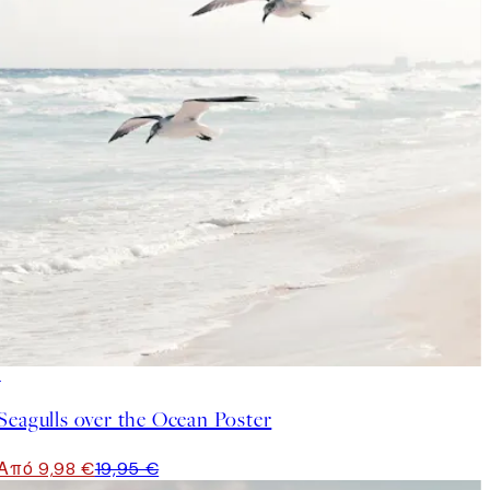
50%*
Seagulls over the Ocean Poster
Από 9,98 €
19,95 €