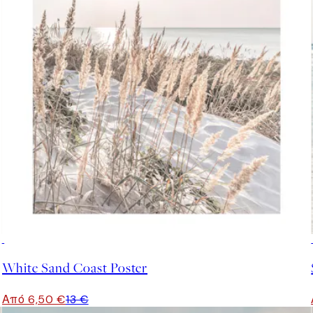
50%*
White Sand Coast Poster
Από 6,50 €
13 €