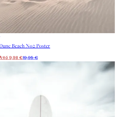
50%*
Dune Beach No2 Poster
Από 9,98 €
19,95 €