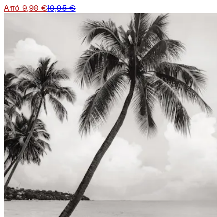
Από 9,98 €
19,95 €