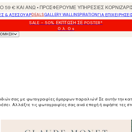
 59 € ΚΑΙ ΑΝΩ • ΠΡΟΣΦΕΡΟΥΜΕ ΥΠΗΡΕΣΙΕΣ ΚΟΡΝΙΖΑΡΙ
DEALS
GALLERY WALL
INSPIRATION
ΕΣ & ΑΞΕΣΟΥΆΡ
ΓΙΑ ΕΠΙΧΕΙΡΗΣΕΙ
SALE - 50% ΈΚΠΤΩΣΗ ΣΕ POSTER*
0 λ.
0 s
Ισχύει
ΝΌΜΗΣΗ
μέχρι:
2026-
08-
09
οδιών σας με φωτογραφίες όμορφων παραλιών! Σε αυτήν την κατ
έσει. Αλλάξτε τις φωτογραφίες σας ανά εποχή ή αφήστε τες στου