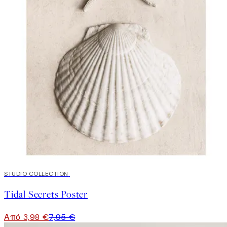
50%*
STUDIO COLLECTION
Tidal Secrets Poster
Από 3,98 €
7,95 €