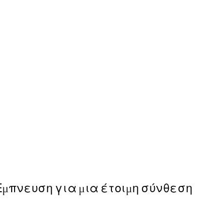
50%*
Wavy Beach Poster
Από 9,98 €
19,95 €
Έμπνευση για μια έτοιμη σύνθεση