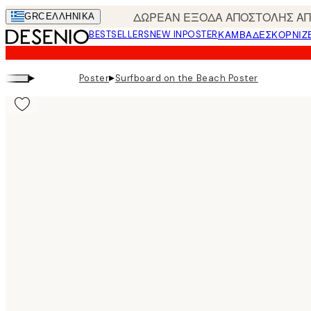
Skip
ΔΩΡΕΑΝ ΕΞΟΔΑ ΑΠΟΣΤΟΛΗΣ ΑΠΟ
GRC
ΕΛΛΗΝΙΚΆ
to
BESTSELLERS
NEW IN
POSTER
ΚΑΜΒΆΔΕΣ
ΚΟΡΝΊΖ
main
content.
▸
▸
Poster
Surfboard on the Beach Poster