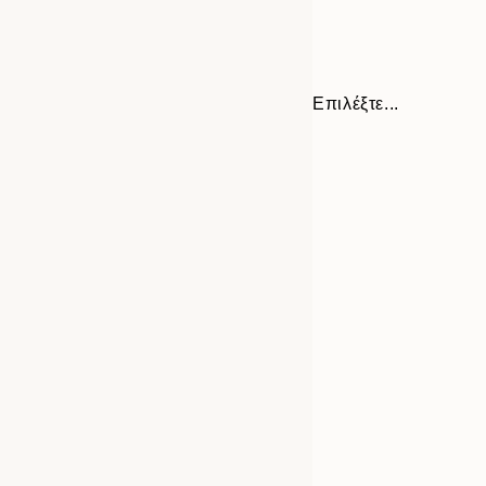
Επιλέξτε...
Frame
70x100 cm
options