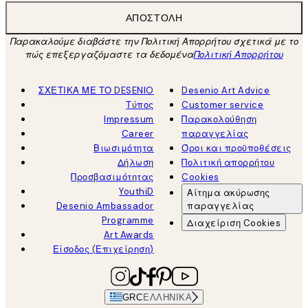
ΑΠΟΣΤΟΛΉ
Παρακαλούμε διαβάστε την Πολιτική Απορρήτου σχετικά με το
πώς επεξεργαζόμαστε τα δεδομένα
Πολιτική Απορρήτου
ΣΧΕΤΙΚΑ ΜΕ ΤΟ DESENIO
Desenio Art Advice
Τύπος
Customer service
Impressum
Παρακολούθηση
Career
παραγγελίας
Βιωσιμότητα
Όροι και προϋποθέσεις
Δήλωση
Πολιτική απορρήτου
Προσβασιμότητας
Cookies
YouthiD
Αίτημα ακύρωσης
Desenio Ambassador
παραγγελίας
Programme
Διαχείριση Cookies
Art Awards
Είσοδος (Επιχείρηση)
GRC
ΕΛΛΗΝΙΚΆ