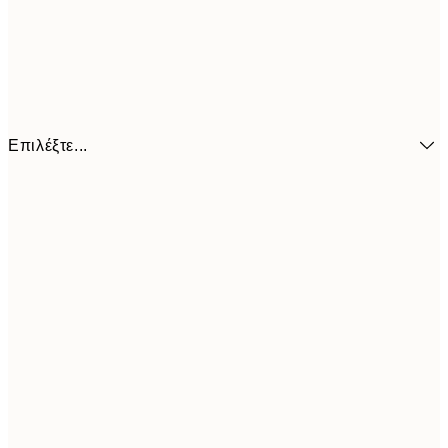
Επιλέξτε...
6,