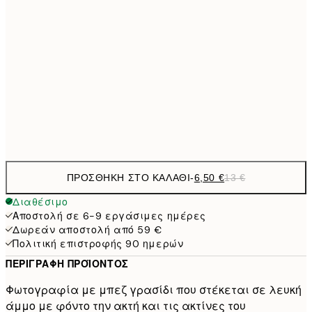
21x30 cm
9,
30x40 cm
19,
16,2
50x70 cm
32,
Frame
options
ΠΡΟΣΘΉΚΗ ΣΤΟ ΚΑΛΆΘΙ
-
6,50 €
13 €
Διαθέσιμο
Αποστολή σε 6-9 εργάσιμες ημέρες
Δωρεάν αποστολή από 59 €
Πολιτική επιστροφής 90 ημερών
ΠΕΡΙΓΡΑΦΉ ΠΡΟΪΌΝΤΟΣ
Φωτογραφία με μπεζ γρασίδι που στέκεται σε λευκή
άμμο με φόντο την ακτή και τις ακτίνες του