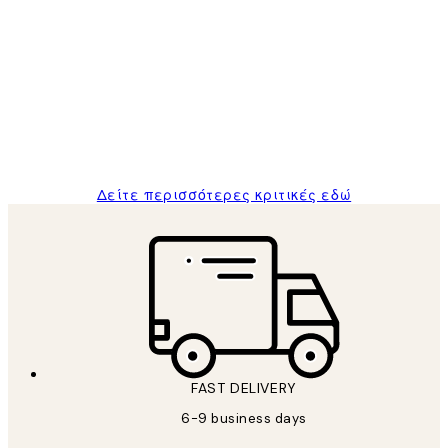
Επαληθευμένος αγοραστής
Κριτικές
Πελατών
The quality of the posters was excellent
and the package was delivered on time.
1 Απρ
ΠΑΝΑΓΙΩΤΗΣ Κ
Δείτε περισσότερες κριτικές εδώ
FAST DELIVERY
6-9 business days