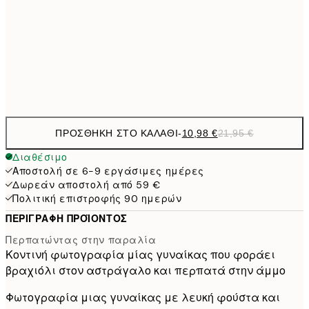
21,
1
50x70 cm
Frame
options
ΠΡΟΣΘΉΚΗ ΣΤΟ ΚΑΛΆΘΙ
-
10,98 €
21,95 €
Διαθέσιμο
Αποστολή σε 6-9 εργάσιμες ημέρες
Δωρεάν αποστολή από 59 €
Πολιτική επιστροφής 90 ημερών
ΠΕΡΙΓΡΑΦΉ ΠΡΟΪΌΝΤΟΣ
Περπατώντας στην παραλία
Κοντινή φωτογραφία μίας γυναίκας που φοράει
βραχιόλι στον αστράγαλο και περπατά στην άμμο
Φωτογραφία μιας γυναίκας με λευκή φούστα και