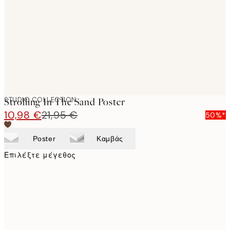
images
STUDIO COLLECTION
Strolling In The Sand Poster
10,98 €
21,95 €
50%*
Poster
Καμβάς
Επιλέξτε μέγεθος