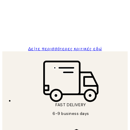
Πελατών
The quality of the posters was excellent
and the package was delivered on time.
1 Απρ
ΠΑΝΑΓΙΩΤΗΣ Κ
Δείτε περισσότερες κριτικές εδώ
FAST DELIVERY
6-9 business days