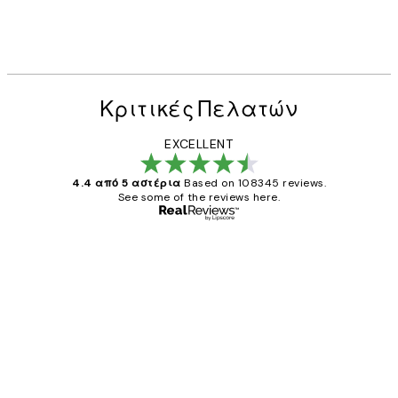
Κριτικές Πελατών
EXCELLENT
4.4 από 5 αστέρια
Based on 108345 reviews.
See some of the reviews here.
Επαληθευμένος αγοραστής
Κριτικές
Πελατών
The quality of the posters was excellent
and the package was delivered on time.
1 Απρ
ΠΑΝΑΓΙΩΤΗΣ Κ