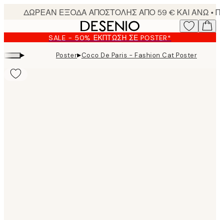
Skip
to
main
SALE - 50% ΈΚΠΤΩΣΗ ΣΕ POSTER*
content.
▸
▸
Poster
Coco De Paris - Fashion Cat Poster
Product
images