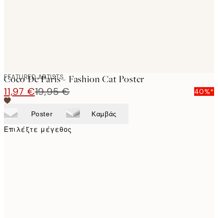
FEATURED ARTISTS
Coco De Paris - Fashion Cat Poster
11,97 €
19,95 €
40%*
Poster
Καμβάς
Επιλέξτε μέγεθος