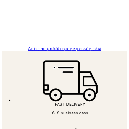
Πελατών
The quality of the posters was excellent
and the package was delivered on time.
1 Απρ
ΠΑΝΑΓΙΩΤΗΣ Κ
Δείτε περισσότερες κριτικές εδώ
FAST DELIVERY
6-9 business days