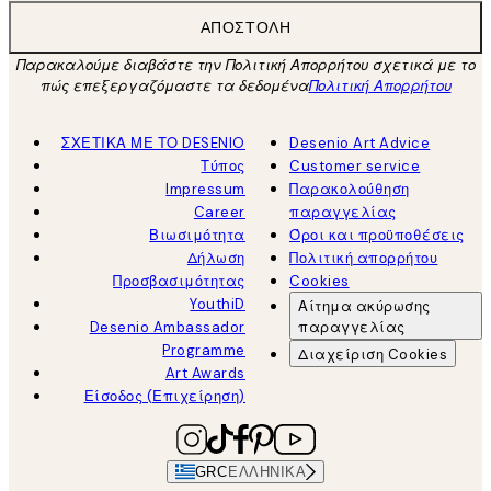
ΑΠΟΣΤΟΛΉ
Παρακαλούμε διαβάστε την Πολιτική Απορρήτου σχετικά με το
πώς επεξεργαζόμαστε τα δεδομένα
Πολιτική Απορρήτου
ΣΧΕΤΙΚΑ ΜΕ ΤΟ DESENIO
Desenio Art Advice
Τύπος
Customer service
Impressum
Παρακολούθηση
Career
παραγγελίας
Βιωσιμότητα
Όροι και προϋποθέσεις
Δήλωση
Πολιτική απορρήτου
Προσβασιμότητας
Cookies
YouthiD
Αίτημα ακύρωσης
Desenio Ambassador
παραγγελίας
Programme
Διαχείριση Cookies
Art Awards
Είσοδος (Επιχείρηση)
GRC
ΕΛΛΗΝΙΚΆ