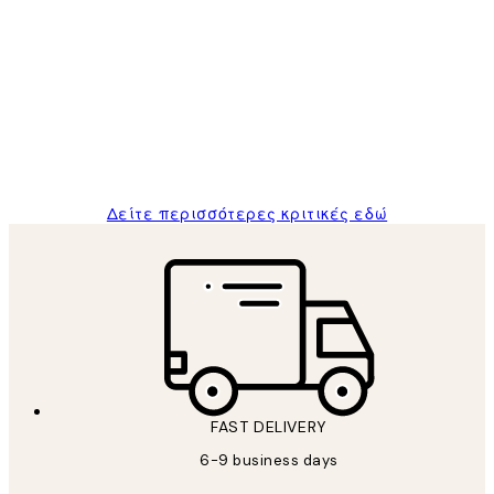
Επαληθευμένος αγοραστής
Κριτικές
Πελατών
The quality of the posters was excellent
and the package was delivered on time.
1 Απρ
ΠΑΝΑΓΙΩΤΗΣ Κ
Δείτε περισσότερες κριτικές εδώ
FAST DELIVERY
6-9 business days