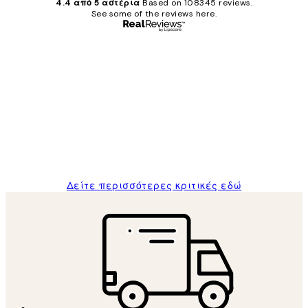
4.4 από 5 αστέρια
Based on 108345 reviews.
See some of the reviews here.
Επαληθευμένος αγοραστής
Κριτικές
Πελατών
The quality of the posters was excellent
and the package was delivered on time.
1 Απρ
ΠΑΝΑΓΙΩΤΗΣ Κ
Δείτε περισσότερες κριτικές εδώ