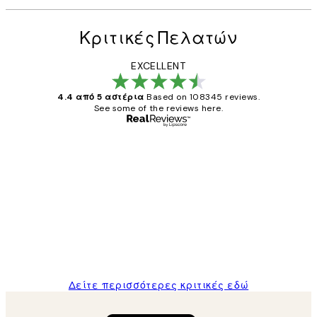
Κριτικές Πελατών
EXCELLENT
4.4 από 5 αστέρια
Based on 108345 reviews.
See some of the reviews here.
Επαληθευμένος αγοραστής
Κριτικές
Πελατών
The quality of the posters was excellent
and the package was delivered on time.
1 Απρ
ΠΑΝΑΓΙΩΤΗΣ Κ
Δείτε περισσότερες κριτικές εδώ