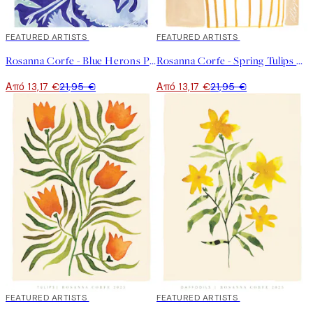
40%*
FEATURED ARTISTS
40%*
FEATURED ARTISTS
Rosanna Corfe - Blue Herons Poster
Rosanna Corfe - Spring Tulips Poster
Από 13,17 €
21,95 €
Από 13,17 €
21,95 €
40%*
FEATURED ARTISTS
40%*
FEATURED ARTISTS