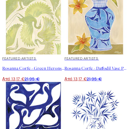
40%*
FEATURED ARTISTS
40%*
FEATURED ARTISTS
Rosanna Corfe - Green Herons Poster
Rosanna Corfe - Daffodil Vase Poster
Από 13,17 €
21,95 €
Από 13,17 €
21,95 €