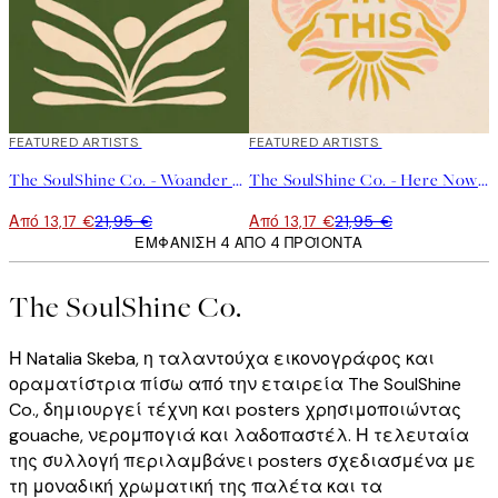
40%*
FEATURED ARTISTS
40%*
FEATURED ARTISTS
The SoulShine Co. - Woander Olive Poster
The SoulShine Co. - Here Now In This Poster
Από 13,17 €
21,95 €
Από 13,17 €
21,95 €
ΕΜΦΆΝΙΣΗ 4 ΑΠΌ 4 ΠΡΟΪΌΝΤΑ
The SoulShine Co.
Η Natalia Skeba, η ταλαντούχα εικονογράφος και
οραματίστρια πίσω από την εταιρεία The SoulShine
Co., δημιουργεί τέχνη και posters χρησιμοποιώντας
gouache, νερομπογιά και λαδοπαστέλ. Η τελευταία
της συλλογή περιλαμβάνει posters σχεδιασμένα με
τη μοναδική χρωματική της παλέτα και τα