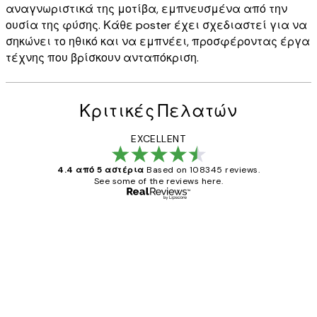
αναγνωριστικά της μοτίβα, εμπνευσμένα από την
ουσία της φύσης. Κάθε poster έχει σχεδιαστεί για να
σηκώνει το ηθικό και να εμπνέει, προσφέροντας έργα
τέχνης που βρίσκουν ανταπόκριση.
Κριτικές Πελατών
EXCELLENT
4.4 από 5 αστέρια
Based on 108345 reviews.
See some of the reviews here.
Επαληθευμένος αγοραστής
Κριτικές
Πελατών
The quality of the posters was excellent
and the package was delivered on time.
1 Απρ