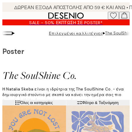
Skip
to
main
SALE - 50% ΈΚΠΤΩΣΗ ΣΕ POSTER*
content.
▸
▸
The SoulShin
Επιλεγμένοι καλλιτέχνες
Poster
The SoulShine Co.
Η Natalia Skeba είναι η ιδρύτρια της The SoulShine Co. - ένα
δημιουργικό στούντιο με σκοπό να κάνει την ημέρα σας πιο
λαμπερή. Κάθε δημιουργία της φέρει το στοιχείο της
Διαβάστε περισσότερα
Όλες οι κατηγορίες
Φίλτρο & Ταξινόμηση
προσωπικής προσήλωσης, χρησιμοποιώντας τεχνικές όπως η
gouache, οι ακουαρέλες και τα λαδοπαστέλ.