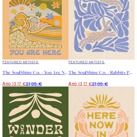
40%*
FEATURED ARTISTS
40%*
FEATURED ARTISTS
The SoulShine Co. - You Are Not Lost Poster
The SoulShine Co. - Rabbits Poster
Από 13,17 €
21,95 €
Από 13,17 €
21,95 €