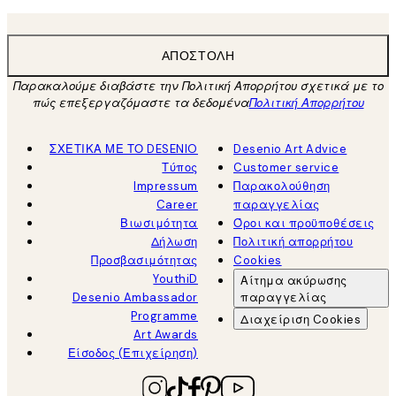
ΑΠΟΣΤΟΛΉ
Παρακαλούμε διαβάστε την Πολιτική Απορρήτου σχετικά με το
πώς επεξεργαζόμαστε τα δεδομένα
Πολιτική Απορρήτου
ΣΧΕΤΙΚΑ ΜΕ ΤΟ DESENIO
Desenio Art Advice
Τύπος
Customer service
Impressum
Παρακολούθηση
Career
παραγγελίας
Βιωσιμότητα
Όροι και προϋποθέσεις
Δήλωση
Πολιτική απορρήτου
Προσβασιμότητας
Cookies
YouthiD
Αίτημα ακύρωσης
Desenio Ambassador
παραγγελίας
Programme
Διαχείριση Cookies
Art Awards
Είσοδος (Επιχείρηση)