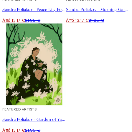
Sandra Poliakov - Peace Lily Poster
Sandra Poliakov - Morning Garden Poster
Από 13,17 €
21,95 €
Από 13,17 €
21,95 €
40%*
FEATURED ARTISTS
Sandra Poliakov - Garden of You Poster
Από 13,17 €
21,95 €