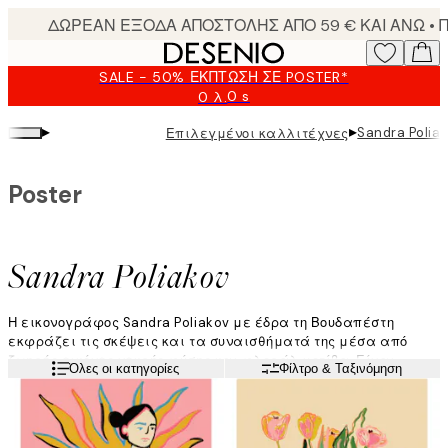
Skip
to
main
SALE - 50% ΈΚΠΤΩΣΗ ΣΕ POSTER*
content.
0 s
0 λ.
Ισχύει
μέχρι:
▸
▸
Sandra Polia
Επιλεγμένοι καλλιτέχνες
2026-
08-
10
Poster
Sandra Poliakov
Η εικονογράφος Sandra Poliakov με έδρα τη Βουδαπέστη
εκφράζει τις σκέψεις και τα συναισθήματά της μέσα από
ζωηρές εικόνες νεκρής φύσης και φλοράλ μοτίβα. Είναι
Διαβάστε περισσότερα
Όλες οι κατηγορίες
Φίλτρο & Ταξινόμηση
γνωστή για τις φωτεινές και πολύχρωμες παλέτες της και τις
ελεύθερες γραμμές.
«Θα περιέγραφα τη δουλειά μου ως πολύχρωμη, χαρούμενη