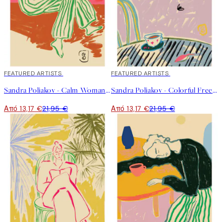
40%*
FEATURED ARTISTS
40%*
FEATURED ARTISTS
Sandra Poliakov - Calm Woman Portrait Poster
Sandra Poliakov - Colorful Freedom Poster
Από 13,17 €
21,95 €
Από 13,17 €
21,95 €