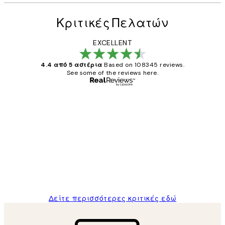
Κριτικές Πελατών
EXCELLENT
4.4 από 5 αστέρια
Based on 108345 reviews.
See some of the reviews here.
Επαληθευμένος αγοραστής
Κριτικές
Πελατών
The quality of the posters was excellent
and the package was delivered on time.
1 Απρ
ΠΑΝΑΓΙΩΤΗΣ Κ
Δείτε περισσότερες κριτικές εδώ