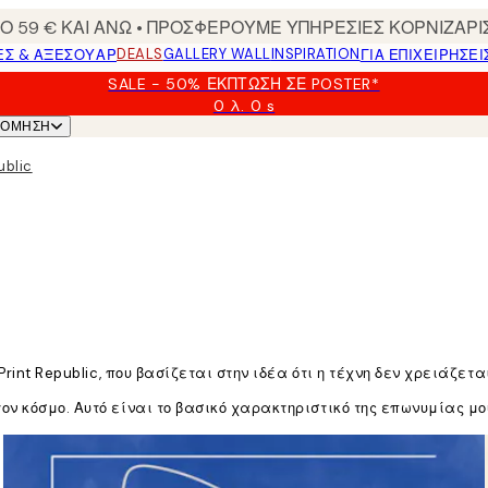
 59 € ΚΑΙ ΑΝΩ • ΠΡΟΣΦΕΡΟΥΜΕ ΥΠΗΡΕΣΙΕΣ ΚΟΡΝΙΖΑΡΙ
DEALS
GALLERY WALL
INSPIRATION
ΕΣ & ΑΞΕΣΟΥΆΡ
ΓΙΑ ΕΠΙΧΕΙΡΗΣΕΙ
SALE - 50% ΈΚΠΤΩΣΗ ΣΕ POSTER*
0 λ.
0 s
Ισχύει
ΝΌΜΗΣΗ
μέχρι:
2026-
ublic
08-
09
Print Republic, που βασίζεται στην ιδέα ότι η τέχνη δεν χρειάζε
ν κόσμο. Αυτό είναι το βασικό χαρακτηριστικό της επωνυμίας μου
 λουλούδια και όλα τα χρώματα του ουράνιου τόξου.»