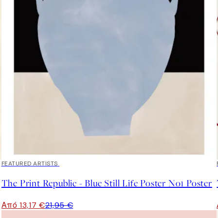
40%*
FEATURED ARTISTS
The Print Republic - Blue Still Life Poster No1 Poster
Από 13,17 €
21,95 €