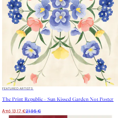
40%*
FEATURED ARTISTS
The Print Republic - Sun Kissed Garden No1 Poster
Από 13,17 €
21,95 €