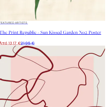
40%*
FEATURED ARTISTS
The Print Republic - Sun Kissed Garden No2 Poster
Από 13,17 €
21,95 €