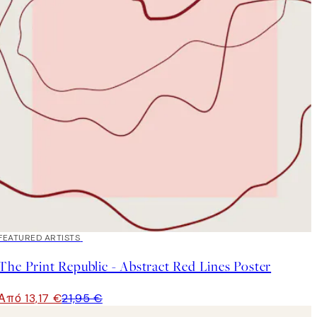
40%*
FEATURED ARTISTS
The Print Republic - Abstract Red Lines Poster
Από 13,17 €
21,95 €