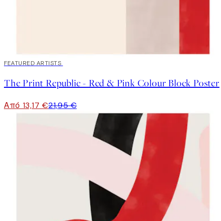
40%*
FEATURED ARTISTS
The Print Republic - Red & Pink Colour Block Poster
Από 13,17 €
21,95 €