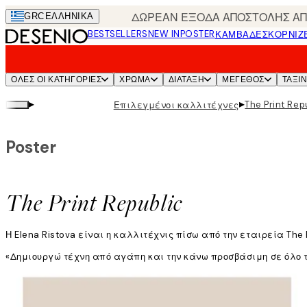
Skip
ΔΩΡΕΑΝ ΕΞΟΔΑ ΑΠΟΣΤΟΛΗΣ ΑΠΟ
GRC
ΕΛΛΗΝΙΚΆ
to
BESTSELLERS
NEW IN
POSTER
ΚΑΜΒΆΔΕΣ
ΚΟΡΝΊΖ
main
content.
ΌΛΕΣ ΟΙ ΚΑΤΗΓΟΡΊΕΣ
ΧΡΩΜΑ
ΔΙΑΤΑΞΗ
ΜΕΓΕΘΟΣ
ΤΑΞΙ
▸
▸
The Print Rep
Επιλεγμένοι καλλιτέχνες
Poster
The Print Republic
Η Elena Ristova είναι η καλλιτέχνις πίσω από την εταιρεία The 
«Δημιουργώ τέχνη από αγάπη και την κάνω προσβάσιμη σε όλο το
Η Elena περιγράφει το στυλ της ως μινιμαλιστικό και απλό.
Διαβάστε περισσότερα
«Αλλά μου αρέσει επίσης να διασκεδάζω λίγο με τις λέξεις, τα