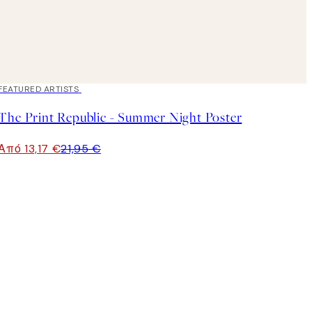
40%*
FEATURED ARTISTS
The Print Republic - Summer Night Poster
Από 13,17 €
21,95 €