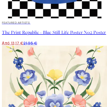
40%*
FEATURED ARTISTS
The Print Republic - Blue Still Life Poster No2 Poster
Από 13,17 €
21,95 €