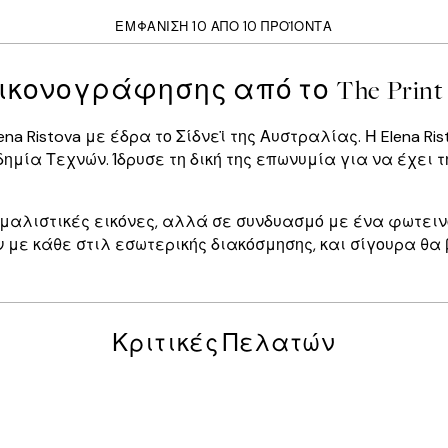
ΕΜΦΆΝΙΣΗ 10 ΑΠΌ 10 ΠΡΟΪΌΝΤΑ
εικονογράφησης από το The Print 
lena Ristova με έδρα το Σίδνεϊ της Αυστραλίας. Η Elena R
μία Τεχνών. Ίδρυσε τη δική της επωνυμία για να έχει τ
μινιμαλιστικές εικόνες, αλλά σε συνδυασμό με ένα φωτε
ν με κάθε στιλ εσωτερικής διακόσμησης, και σίγουρα θα
Κριτικές Πελατών
posters was excellent and the package was delivered on time.