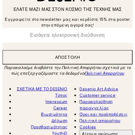
ΕΛΑΤΕ ΜΑΖΙ ΜΑΣ ΣΤΟΝ ΚΟΣΜΟ ΤΗΣ ΤΕΧΝΗΣ ΜΑΣ
Εγγραφείτε στο newsletter μας και κερδίστε 15% στα poster
στην επόμενη αγορά σας!
*
Ηλεκτρονική Διεύθυνση
ΑΠΟΣΤΟΛΉ
Παρακαλούμε διαβάστε την Πολιτική Απορρήτου σχετικά με το
πώς επεξεργαζόμαστε τα δεδομένα
Πολιτική Απορρήτου
ΣΧΕΤΙΚΑ ΜΕ ΤΟ DESENIO
Desenio Art Advice
Τύπος
Customer service
Impressum
Παρακολούθηση
Career
παραγγελίας
Βιωσιμότητα
Όροι και προϋποθέσεις
Δήλωση
Πολιτική απορρήτου
Προσβασιμότητας
Cookies
YouthiD
Αίτημα ακύρωσης