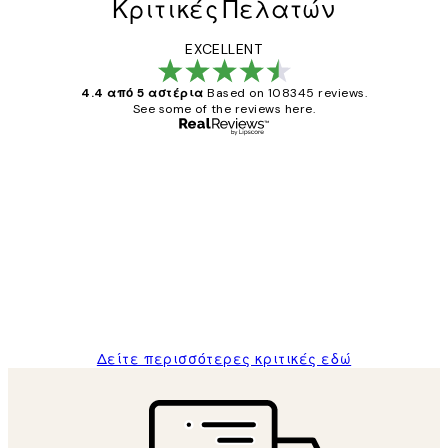
Κριτικές Πελατών
EXCELLENT
4.4 από 5 αστέρια
Based on 108345 reviews.
See some of the reviews here.
Επαληθευμένος αγοραστής
Κριτικές
Πελατών
The quality of the posters was excellent
and the package was delivered on time.
1 Απρ
ΠΑΝΑΓΙΩΤΗΣ Κ
Δείτε περισσότερες κριτικές εδώ