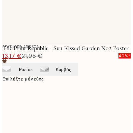
FEATURED ARTISTS
The Print Republic - Sun Kissed Garden No2 Poster
13,17 €
21,95 €
40%*
Poster
Καμβάς
Επιλέξτε μέγεθος