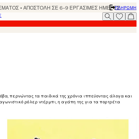
ΣΜΑΤΟΣ • ΑΠΟΣΤΟΛΗ ΣΕ 6-9 ΕΡΓΑΣΙΜΕΣ ΗΜΕΡΕΣ
ΠΛΗΡΩΜΉ
Σ
ϊόβα, περνώντας τα παιδικά της χρόνια ιππεύοντας άλογα και
γωνιστικό ρόλερ ντέρμπι, η αγάπη της για τα πορτρέτα
ίναι να αποφασίσω τι θα ζωγραφίσω στη συνέχεια. Έχω μια
στο μυαλό, όπως με το έργο της Highland Cow. Ή ένας