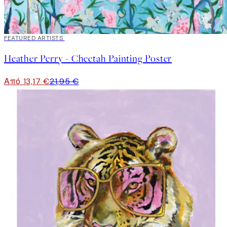
40%*
FEATURED ARTISTS
Heather Perry - Cheetah Painting Poster
Από 13,17 €
21,95 €