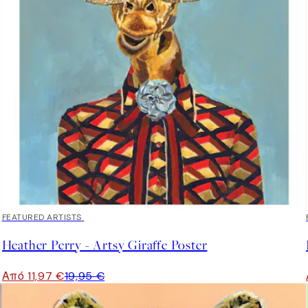
40%*
FEATURED ARTISTS
Heather Perry - Artsy Giraffe Poster
Από 11,97 €
19,95 €