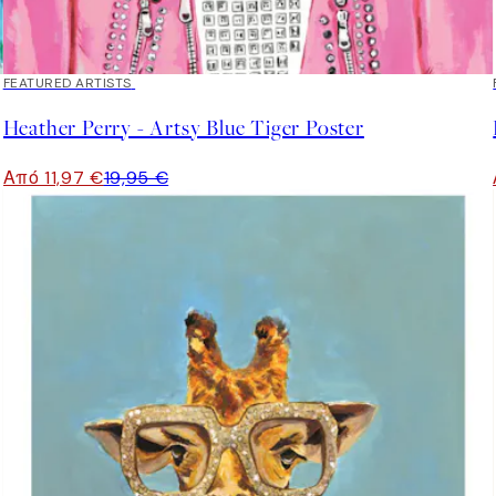
40%*
FEATURED ARTISTS
Heather Perry - Artsy Blue Tiger Poster
Από 11,97 €
19,95 €