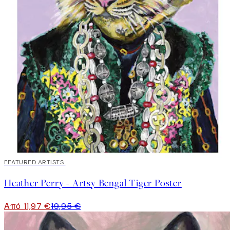
40%*
FEATURED ARTISTS
Heather Perry - Artsy Bengal Tiger Poster
Από 11,97 €
19,95 €