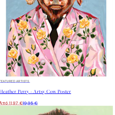
40%*
FEATURED ARTISTS
Heather Perry - Artsy Cow Poster
Από 11,97 €
19,95 €