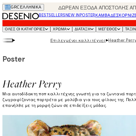
Skip
ΔΩΡΕΑΝ ΕΞΟΔΑ ΑΠΟΣΤΟΛΗΣ ΑΠΟ
GRC
ΕΛΛΗΝΙΚΆ
to
BESTSELLERS
NEW IN
POSTER
ΚΑΜΒΆΔΕΣ
ΚΟΡΝΊΖ
main
content.
ΌΛΕΣ ΟΙ ΚΑΤΗΓΟΡΊΕΣ
ΧΡΩΜΑ
ΔΙΑΤΑΞΗ
ΜΕΓΕΘΟΣ
ΤΑΞΙ
▸
▸
Heather Perr
Επιλεγμένοι καλλιτέχνες
Poster
Heather Perry
Μια αυτοδίδακτη ποπ καλλιτέχνης γνωστή για τα ζωντανά πορτ
ζωγραφίζοντας πορτρέτα με μολύβια για τους φίλους της. Πολ
επανήλθε με τη μορφή ζώων σε επιδείξεις μόδας.
«Η δουλειά μου έχει να κάνει με την αίγλη, το κιτς, και μερ
Διαβάστε περισσότερα
μεγάλη λίστα ιδεών που θέλουν συνεχώς να τραβούν την προσοχή
Η έμπνευση της Heather αλλάζει κατά καιρούς. Μερικές φορές, 