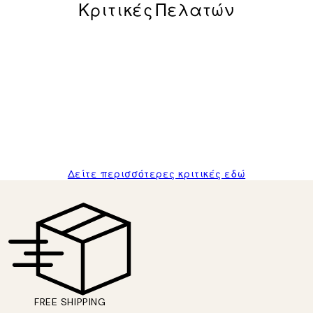
Κριτικές Πελατών
posters was excellent and the package was delivered on time.
Δείτε περισσότερες κριτικές εδώ
FREE SHIPPING