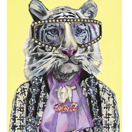
σεζόν ή να παίρνω τις τάσεις πολύ στα σοβαρά.»