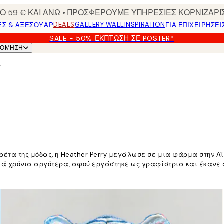
 59 € ΚΑΙ ΑΝΩ • ΠΡΟΣΦΕΡΟΥΜΕ ΥΠΗΡΕΣΙΕΣ ΚΟΡΝΙΖΑΡΙ
DEALS
GALLERY WALL
INSPIRATION
ΕΣ & ΑΞΕΣΟΥΆΡ
ΓΙΑ ΕΠΙΧΕΙΡΗΣΕΙ
SALE - 50% ΈΚΠΤΩΣΗ ΣΕ POSTER*
ΝΌΜΗΣΗ
y
ρέτα της μόδας, η Heather Perry μεγάλωσε σε μια φάρμα στην Α
λά χρόνια αργότερα, αφού εργάστηκε ως γραφίστρια και έκανε α
ικές φορές με το αρκετά παράλογο. Η μεγαλύτερη πρόκληση μου ε
 μου», λέει.
θα δει ένα λουκ σε μια επίδειξη μόδας και θα της έρθει ένα ζώο 