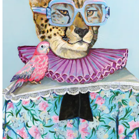
συνδυασμός χρωμάτων θα πυροδοτήσει μια ιδέα για ένα νέο κο
«Μου αρέσει να ακολουθώ blogs μόδας και περιοδικά για να δω