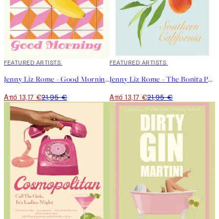
40%*
FEATURED ARTISTS
40%*
FEATURED ARTISTS
Jenny Liz Rome - Good Morning Poster
Jenny Liz Rome - The Bonita Peach Poster
Από 13,17 €
21,95 €
Από 13,17 €
21,95 €