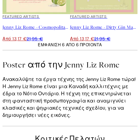
40%*
FEATURED ARTISTS
40%*
FEATURED ARTISTS
Jenny Liz Rome - Cosmopolitan Poster
Jenny Liz Rome - Dirty Gin Martini Poster
Από 13,17 €
21,95 €
Από 13,17 €
21,95 €
ΕΜΦΆΝΙΣΗ 6 ΑΠΌ 6 ΠΡΟΪΌΝΤΑ
Poster από την Jenny Liz Rome
Ανακαλύψτε τα έργα τέχνης της Jenny Liz Rome τώρα!
Η Jenny Liz Rome είναι μια Καναδή καλλιτέχνις με
έδρα το Νότιο Οντάριο. Η τέχνη της επικεντρώνεται
στη φανταστική προσωπογραφία και αναμιγνύει
κλασικές και ψηφιακές τεχνικές σχεδίου, για να
δημιουργήσει νέες εικόνες.
Κριτικές Πελατών