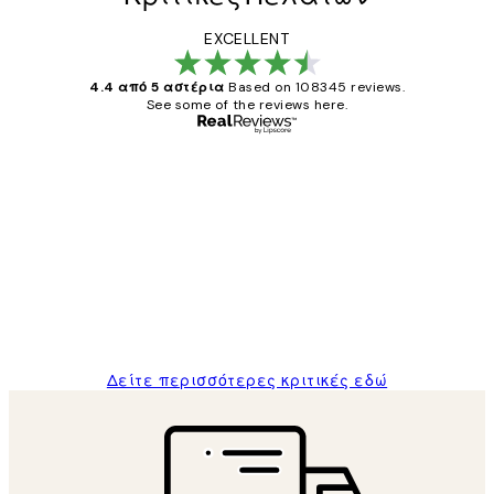
EXCELLENT
4.4 από 5 αστέρια
Based on 108345 reviews.
See some of the reviews here.
Επαληθευμένος αγοραστής
Κριτικές
Πελατών
The quality of the posters was excellent
and the package was delivered on time.
1 Απρ
ΠΑΝΑΓΙΩΤΗΣ Κ
Δείτε περισσότερες κριτικές εδώ