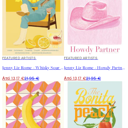
40%*
FEATURED ARTISTS
40%*
FEATURED ARTISTS
Jenny Liz Rome - Whisky Sour Poster
Jenny Liz Rome - Howdy Partner Poster
Από 13,17 €
21,95 €
Από 13,17 €
21,95 €