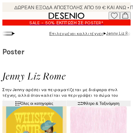
Skip
to
main
SALE - 50% ΈΚΠΤΩΣΗ ΣΕ POSTER*
content.
▸
▸
Jenny Liz Ro
Επιλεγμένοι καλλιτέχνες
Poster
Jenny Liz Rome
Στην Jenny αρέσει να πειραματίζεται με διάφορα στυλ
τέχνης, αλλά όταν καλείται να περιγράψει το σώμα του
έργου της, το αποκαλεί «Φανταστική προσωπογραφία».
Διαβάστε περισσότερα
Όλες οι κατηγορίες
Φίλτρο & Ταξινόμηση
Επικεντρώνεται κυρίως στο θηλυκό φύλο, και αντλεί την
έμπνευσή της από διάφορα στοιχεία, όπως η ποπ κουλτούρα, η
γονεϊκότητα, η μόδα και η φύση.